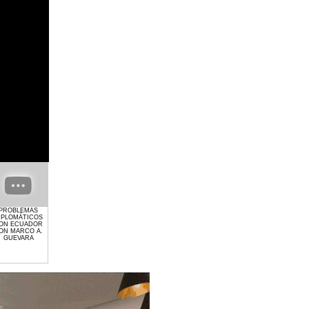
PROBLEMAS
GIMNASIO GET
EL CRIMEN Y LA
PROCESO
SIN
IPLOMÁTICOS
LIFTED DE
POLITICA CON
ELECTORAL 2024
SEÑALAMIENTOS
ON ECUADOR
LAURA MOLINA
MARCO
CON MARCO A.
EN LA CIUDAD
ON MARCO A.
ANTONIO
GUEVARA
DE CHIHUAHUA
GUEVARA
GUEVARA
CON MARCO
ANTONIO
GUEVARA