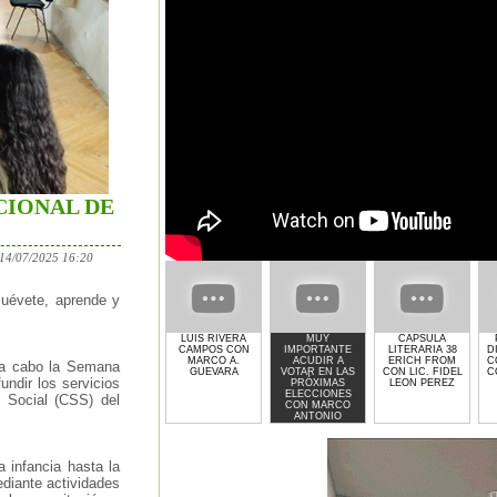
CIONAL DE
 14/07/2025 16:20
Muévete, aprende y
LUIS RIVERA
MUY
CAPSULA
CAMPOS CON
IMPORTANTE
LITERARIA 38
D
MARCO A.
ACUDIR A
ERICH FROM
C
ó a cabo la Semana
GUEVARA
VOTAR EN LAS
CON LIC. FIDEL
C
undir los servicios
PRÓXIMAS
LEON PEREZ
ELECCIONES
 Social (CSS) del
CON MARCO
ANTONIO
GUEVARA
a infancia hasta la
ediante actividades