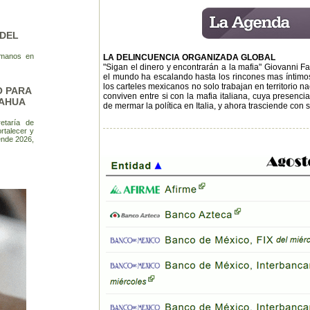
DEL
umanos en
LA DELINCUENCIA ORGANIZADA GLOBAL
"Sigan el dinero y encontrarán a la mafia" Giovanni F
el mundo ha escalando hasta los rincones mas íntimos d
los carteles mexicanos no solo trabajan en territorio na
O PARA
conviven entre si con la mafia italiana, cuya presen
UAHUA
de mermar la política en Italia, y ahora trasciende con
etaría de
rtalecer y
ende 2026,