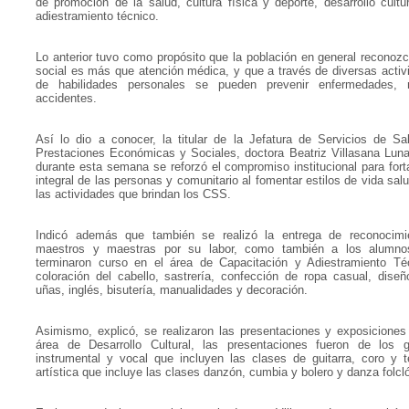
de promoción de la salud, cultura física y deporte, desarrollo cultu
adiestramiento técnico.
Lo anterior tuvo como propósito que la población en general reconozc
social es más que atención médica, y que a través de diversas activi
de habilidades personales se pueden prevenir enfermedades, r
accidentes.
Así lo dio a conocer, la titular de la Jefatura de Servicios de Sa
Prestaciones Económicas y Sociales, doctora Beatriz Villasana Luna
durante esta semana se reforzó el compromiso institucional para forta
integral de las personas y comunitario al fomentar estilos de vida sal
las actividades que brindan los CSS.
Indicó además que también se realizó la entrega de reconocimi
maestros y maestras por su labor, como también a los alumn
terminaron curso en el área de Capacitación y Adiestramiento Té
coloración del cabello, sastrería, confección de ropa casual, dise
uñas, inglés, bisutería, manualidades y decoración.
Asimismo, explicó, se realizaron las presentaciones y exposiciones
área de Desarrollo Cultural, las presentaciones fueron de los
instrumental y vocal que incluyen las clases de guitarra, coro y te
artística que incluye las clases danzón, cumbia y bolero y danza folcló