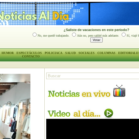
¿Saliste de vacaciones en este periodo?
No, me quedé trabajando.
Aún no, pero saldré más adelante.
Sí, viajé 
HUMOR
ESPECTÁCULOS
POLICIACA
SALUD
SOCIALES
COLUMNAS
EDITORIALE
CONTACTO