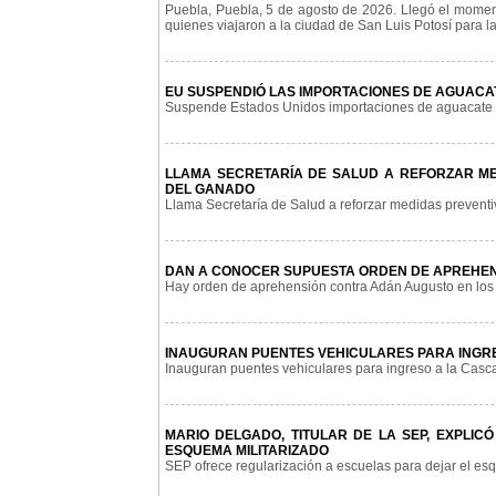
Puebla, Puebla, 5 de agosto de 2026. Llegó el momen
quienes viajaron a la ciudad de San Luis Potosí para la 
EU SUSPENDIÓ LAS IMPORTACIONES DE AGUACAT
Suspende Estados Unidos importaciones de aguacate po
LLAMA SECRETARÍA DE SALUD A REFORZAR M
DEL GANADO
Llama Secretaría de Salud a reforzar medidas preventiv
DAN A CONOCER SUPUESTA ORDEN DE APREHENS
Hay orden de aprehensión contra Adán Augusto en los 
INAUGURAN PUENTES VEHICULARES PARA INGR
Inauguran puentes vehiculares para ingreso a la Cascad
MARIO DELGADO, TITULAR DE LA SEP, EXPLI
ESQUEMA MILITARIZADO
SEP ofrece regularización a escuelas para dejar el esq