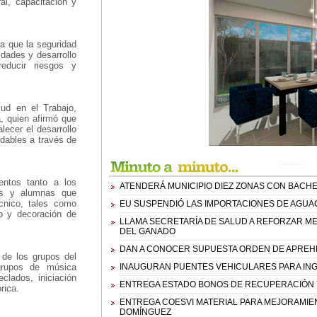
ral, capacitación y
a que la seguridad
dades y desarrollo
educir riesgos y
lud en el Trabajo,
, quien afirmó que
lecer el desarrollo
udables a través de
entos tanto a los
ATENDERÁ MUNICIPIO DIEZ ZONAS CON BACHE
os y alumnas que
cnico, tales como
EU SUSPENDIÓ LAS IMPORTACIONES DE AGUAC
ño y decoración de
LLAMA SECRETARÍA DE SALUD A REFORZAR 
DEL GANADO
DAN A CONOCER SUPUESTA ORDEN DE APREHE
 de los grupos del
 grupos de música
INAUGURAN PUENTES VEHICULARES PARA IN
clados, iniciación
ENTREGA ESTADO BONOS DE RECUPERACIÓN Y
rica.
ENTREGA COESVI MATERIAL PARA MEJORAMIENTO
DOMÍNGUEZ