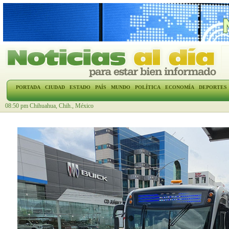
PORTADA
CIUDAD
ESTADO
PAÍS
MUNDO
POLÍTICA
ECONOMÍA
DEPORTES
08:50 pm Chihuahua, Chih., México