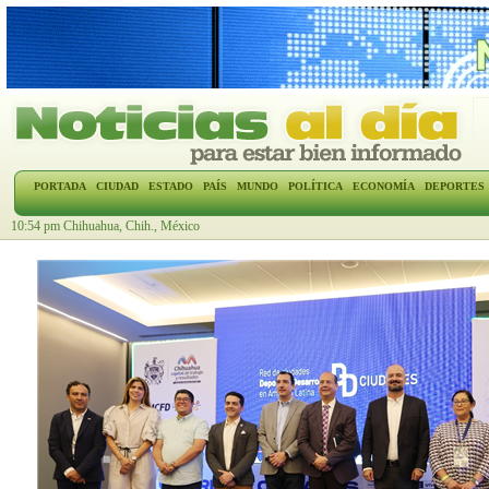
PORTADA
CIUDAD
ESTADO
PAÍS
MUNDO
POLÍTICA
ECONOMÍA
DEPORTES
10:54 pm Chihuahua, Chih., México