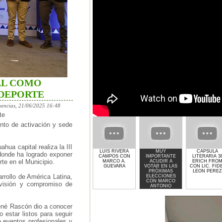
AL COMO
 DEPORTE
encias, 21/06/2025 16:48
te
to de activación y sede
hua capital realiza la III
LUIS RIVERA
MUY
CAPSULA
donde ha logrado exponer
CAMPOS CON
IMPORTANTE
LITERARIA 3
rte en el Municipio.
MARCO A.
ACUDIR A
ERICH FRO
GUEVARA
VOTAR EN LAS
CON LIC. FID
PRÓXIMAS
LEON PEREZ
rollo de América Latina,
ELECCIONES
CON MARCO
 visión y compromiso de
ANTONIO
GUEVARA
René Rascón dio a conocer
estar listos para seguir
eventos profesionales y