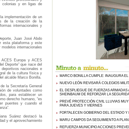
s colonias y en ligas de
la implementación de un
s de la creación de la
ormas internacionales y
 Deporte, Juan José Abdo
r esta plataforma y este
 modelos internacionales
ña, ACES Europa y ACES
del Deporte” que nace del
 deportivos nacionales e
al de la cultura física y
MARCO BONILLA CUMPLE: INAUGURA EL
del alcalde Marco Bonilla.
NUEVO LEÓN REVISARÁ COLEGIOS MILI
de la Secretaría General
nión de voluntades como
EL DESPLIEGUE DE FUERZAS ARMADAS 
SHEINBAUM DE REFORZAR LA SEGURIDA
dos, para establecer un
como derecho humano, “es
PREVÉ PROTECCIÓN CIVIL LLUVIAS MU
er puentes y cuando el
PARA JUEVES Y VIERNES
anza”.
FORTALECEN GOBIERNO DEL ESTADO Y M
liana Suárez destacó la
MARU CAMPOS DA SEGUIMIENTO A PLAN 
dad y el aprovechamiento
REFUERZA MUNICIPIO ACCIONES PREVE