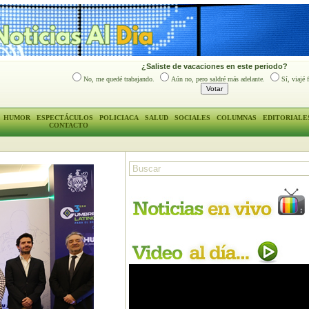
¿Saliste de vacaciones en este periodo?
No, me quedé trabajando.
Aún no, pero saldré más adelante.
Sí, viajé 
HUMOR
ESPECTÁCULOS
POLICIACA
SALUD
SOCIALES
COLUMNAS
EDITORIALE
CONTACTO