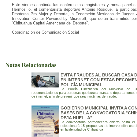
Este viernes continúa las conferencias magistrales y mesa panel con
Hermosillo, el comentarista deportivo Antonio Rosique, la participa
Fronteras Pro Mujer y Deporte, la Federación Mexicana de Juegos 
Innovation Center Powered by Microsoft, que serán transmitido po
“Chihuahua Capital Americana del Deporte”.
Coordinación de Comunicación Social
Notas Relacionadas
EVITA FRAUDES AL BUSCAR CASA 
EN INTERNET CON ESTAS RECOME
POLICÍA MUNICIPAL
La Policía Cibernética del Municipio de Ch
recomendaciones para personas que buscan casas o departamentos e
de internet, a fin de prevenir que sean víctimas de fraude.
GOBIERNO MUNICIPAL INVITA A CO
BASES DE LA CONVOCATORIA "CH
DEJA HUELLA"
La convocatoria permanecerá abierta hasta el
seleccionará 15 propuestas de intervención escul
en la identidad de Chihuahua