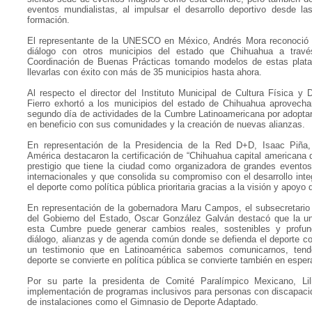
eventos mundialistas, al impulsar el desarrollo deportivo desde la
formación.
El representante de la UNESCO en México, Andrés Mora reconoció 
diálogo con otros municipios del estado que Chihuahua a travé
Coordinación de Buenas Prácticas tomando modelos de estas plataf
llevarlas con éxito con más de 35 municipios hasta ahora.
Al respecto el director del Instituto Municipal de Cultura Física y
Fierro exhortó a los municipios del estado de Chihuahua aprovecha
segundo día de actividades de la Cumbre Latinoamericana por adoptar
en beneficio con sus comunidades y la creación de nuevas alianzas.
En representación de la Presidencia de la Red D+D, Isaac Pi
América destacaron la certificación de “Chihuahua capital americana 
prestigio que tiene la ciudad como organizadora de grandes eventos
internacionales y que consolida su compromiso con el desarrollo integr
el deporte como política pública prioritaria gracias a la visión y apoyo 
En representación de la gobernadora Maru Campos, el subsecretario 
del Gobierno del Estado, Oscar González Galván destacó que la u
esta Cumbre puede generar cambios reales, sostenibles y profun
diálogo, alianzas y de agenda común donde se defienda el deporte 
un testimonio que en Latinoamérica sabemos comunicarnos, tend
deporte se convierte en política pública se convierte también en esper
Por su parte la presidenta de Comité Paralímpico Mexicano, Li
implementación de programas inclusivos para personas con discapaci
de instalaciones como el Gimnasio de Deporte Adaptado.