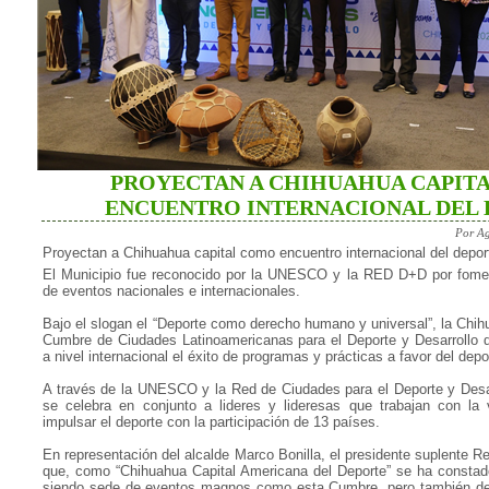
PROYECTAN A CHIHUAHUA CAPIT
ENCUENTRO INTERNACIONAL DEL
Por Ag
Proyectan a Chihuahua capital como encuentro internacional del depor
El Municipio fue reconocido por la UNESCO y la RED D+D por fomen
de eventos nacionales e internacionales.
Bajo el slogan el “Deporte como derecho humano y universal”, la Chihua
Cumbre de Ciudades Latinoamericanas para el Deporte y Desarrollo 
a nivel internacional el éxito de programas y prácticas a favor del depo
A través de la UNESCO y la Red de Ciudades para el Deporte y Desar
se celebra en conjunto a lideres y lideresas que trabajan con la
impulsar el deporte con la participación de 13 países.
En representación del alcalde Marco Bonilla, el presidente suplente 
que, como “Chihuahua Capital Americana del Deporte” se ha constado 
siendo sede de eventos magnos como esta Cumbre, pero también de 