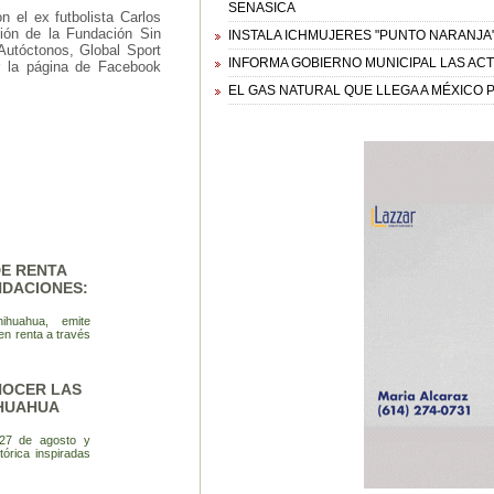
SENASICA
 el ex futbolista Carlos
ción de la Fundación Sin
INSTALA ICHMUJERES "PUNTO NARANJA"
Autóctonos, Global Sport
INFORMA GOBIERNO MUNICIPAL LAS ACT
r la página de Facebook
EL GAS NATURAL QUE LLEGA A MÉXICO
DE RENTA
NDACIONES:
ihuahua, emite
n renta a través
NOCER LAS
IHUAHUA
 27 de agosto y
tórica inspiradas