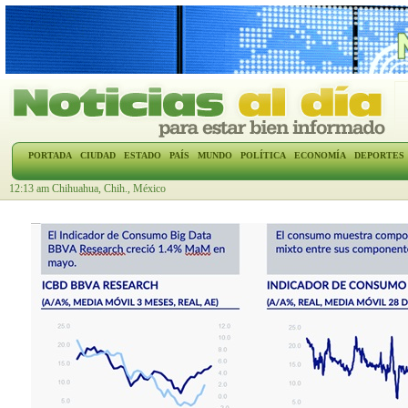
PORTADA
CIUDAD
ESTADO
PAÍS
MUNDO
POLÍTICA
ECONOMÍA
DEPORTES
12:13 am Chihuahua, Chih., México