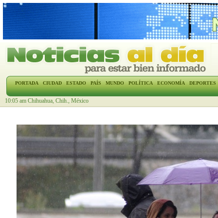
PORTADA
CIUDAD
ESTADO
PAÍS
MUNDO
POLÍTICA
ECONOMÍA
DEPORTES
10:05 am Chihuahua, Chih., México