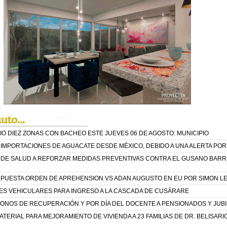
O DIEZ ZONAS CON BACHEO ESTE JUEVES 06 DE AGOSTO: MUNICIPIO
IMPORTACIONES DE AGUACATE DESDE MÉXICO, DEBIDO A UNA ALERTA POR 
 DE SALUD A REFORZAR MEDIDAS PREVENTIVAS CONTRA EL GUSANO BAR
PUESTA ORDEN DE APREHENSION VS ADAN AUGUSTO EN EU POR SIMON L
S VEHICULARES PARA INGRESO A LA CASCADA DE CUSÁRARE
ONOS DE RECUPERACIÓN Y POR DÍA DEL DOCENTE A PENSIONADOS Y JUB
TERIAL PARA MEJORAMIENTO DE VIVIENDA A 23 FAMILIAS DE DR. BELISARI