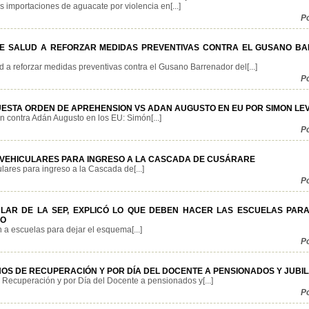
importaciones de aguacate por violencia en[...]
P
DE SALUD A REFORZAR MEDIDAS PREVENTIVAS CONTRA EL GUSANO B
 a reforzar medidas preventivas contra el Gusano Barrenador del[...]
P
ESTA ORDEN DE APREHENSION VS ADAN AUGUSTO EN EU POR SIMON LE
 contra Adán Augusto en los EU: Simón[...]
P
VEHICULARES PARA INGRESO A LA CASCADA DE CUSÁRARE
ares para ingreso a la Cascada de[...]
P
ULAR DE LA SEP, EXPLICÓ LO QUE DEBEN HACER LAS ESCUELAS PAR
DO
 a escuelas para dejar el esquema[...]
P
OS DE RECUPERACIÓN Y POR DÍA DEL DOCENTE A PENSIONADOS Y JUBI
Recuperación y por Día del Docente a pensionados y[...]
P