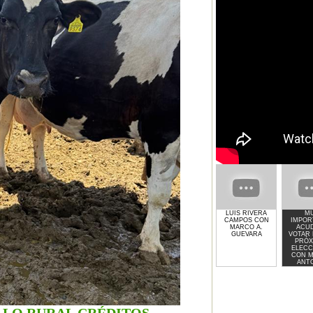
LUIS RIVERA
M
CAMPOS CON
IMPOR
MARCO A.
ACUD
GUEVARA
VOTAR 
PRÓX
ELECC
CON 
ANT
GUE