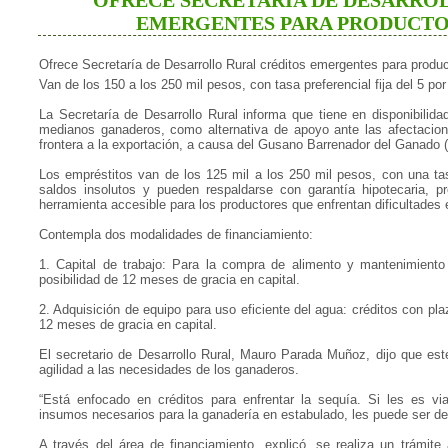
OFRECE SECRETARÍA DE DESARRO
EMERGENTES PARA PRODUCT
Ofrece Secretaría de Desarrollo Rural créditos emergentes para produ
Van de los 150 a los 250 mil pesos, con tasa preferencial fija del 5 por
La Secretaría de Desarrollo Rural informa que tiene en disponibilid
medianos ganaderos, como alternativa de apoyo ante las afectacion
frontera a la exportación, a causa del Gusano Barrenador del Ganado
Los empréstitos van de los 125 mil a los 250 mil pesos, con una tasa
saldos insolutos y pueden respaldarse con garantía hipotecaria, p
herramienta accesible para los productores que enfrentan dificultades
Contempla dos modalidades de financiamiento:
1. Capital de trabajo: Para la compra de alimento y mantenimient
posibilidad de 12 meses de gracia en capital.
2. Adquisición de equipo para uso eficiente del agua: créditos con p
12 meses de gracia en capital.
El secretario de Desarrollo Rural, Mauro Parada Muñoz, dijo que e
agilidad a las necesidades de los ganaderos.
“Está enfocado en créditos para enfrentar la sequía. Si les es via
insumos necesarios para la ganadería en estabulado, les puede ser de g
A través del área de financiamiento, explicó, se realiza un trámite 