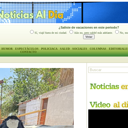
¿Saliste de vacaciones en este periodo?
Sí, viajé fuera de mi ciudad.
Aún no, pero saldré más adelante.
No, me
HUMOR
ESPECTÁCULOS
POLICIACA
SALUD
SOCIALES
COLUMNAS
EDITORIALE
CONTACTO