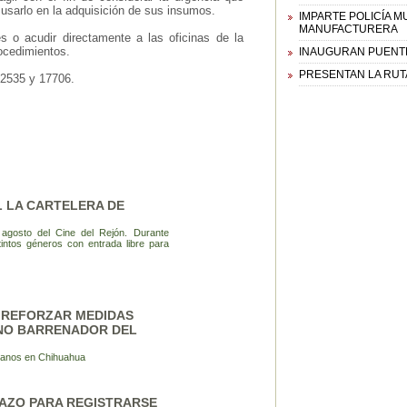
usarlo en la adquisición de sus insumos.
IMPARTE POLICÍA M
MANUFACTURERA
es o acudir directamente a las oficinas de la
rocedimientos.
INAUGURAN PUENTE
PRESENTAN LA RUT
12535 y 17706.
 LA CARTELERA DE
 agosto del Cine del Rejón. Durante
tintos géneros con entrada libre para
A REFORZAR MEDIDAS
NO BARRENADOR DEL
manos en Chihuahua
LAZO PARA REGISTRARSE