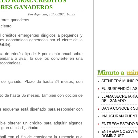
LLO RURAL CRÉDITOS
ORES GANADEROS
Por Agencias, 13/06/2025 16:35
ctores ganaderos
 ciento
ad créditos emergentes dirigidos a pequeños y
es económicas generadas por el cierre de la
 (GBG).
 de interés fija del 5 por ciento anual sobre
rendaria o aval, lo que los convierte en una
 económicas.
ATENDERÁ MUNICIPI
o del ganado. Plazo de hasta 24 meses, con
EU SUSPENDIÓ LAS 
lazo de hasta 36 meses, también con opción de
LLAMA SECRETARÍA
DEL GANADO
DAN A CONOCER SU
ste esquema está diseñado para responder con
INAUGURAN PUENTE
ble obtener un crédito para adquirir algunos
ENTREGA ESTADO B
ran utilidad”, añadió.
ENTREGA COESVI MA
DOMÍNGUEZ
ágil con el fin de considerar la urgencia que