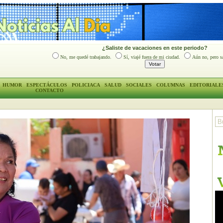
¿Saliste de vacaciones en este periodo?
No, me quedé trabajando.
Sí, viajé fuera de mi ciudad.
Aún no, pero sa
HUMOR
ESPECTÁCULOS
POLICIACA
SALUD
SOCIALES
COLUMNAS
EDITORIALE
CONTACTO