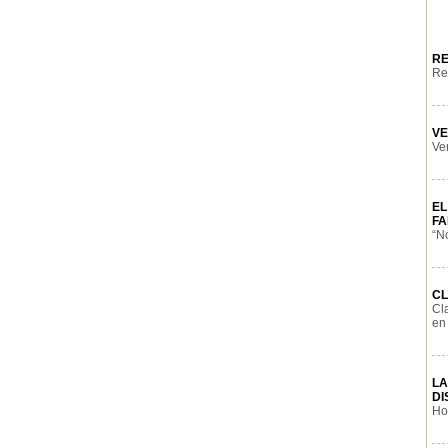
RE
Rev
VE
Ven
EL
FA
“No
CL
Cl
en 
LA
DI
Ho