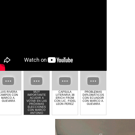
LUIS RIVERA
MUY
CAPSULA
PROBLEMAS
GIMNASIO GET
CAMPOS CON
IMPORTANTE
LITERARIA 38
DIPLOMÁTICOS
LIFTED DE
MARCO A.
ACUDIR A
ERICH FROM
CON ECUADOR
LAURA MOLINA
GUEVARA
VOTAR EN LAS
CON LIC. FIDEL
CON MARCO A.
PRÓXIMAS
LEON PEREZ
GUEVARA
ELECCIONES
CON MARCO
ANTONIO
GUEVARA