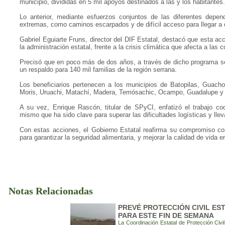
municipio, divididas en 5 mil apoyos destinados a las y los habitantes.
Lo anterior, mediante esfuerzos conjuntos de las diferentes depe
extremas, como caminos escarpados y de difícil acceso para llegar a
Gabriel Eguiarte Fruns, director del DIF Estatal, destacó que esta ac
la administración estatal, frente a la crisis climática que afecta a las
Precisó que en poco más de dos años, a través de dicho programa se 
un respaldo para 140 mil familias de la región serrana.
Los beneficiarios pertenecen a los municipios de Batopilas, Guacho
Moris, Uruachi, Matachí, Madera, Temósachic, Ocampo, Guadalupe y 
A su vez, Enrique Rascón, titular de SPyCI, enfatizó el trabajo co
mismo que ha sido clave para superar las dificultades logísticas y lle
Con estas acciones, el Gobierno Estatal reafirma su compromiso con 
para garantizar la seguridad alimentaria, y mejorar la calidad de vida 
Notas Relacionadas
PREVÉ PROTECCIÓN CIVIL EST
PARA ESTE FIN DE SEMANA
La Coordinación Estatal de Protección Civ