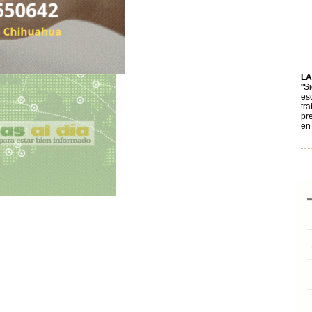
LA
"S
es
tr
pr
en