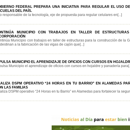
BIERNO FEDERAL PREPARA UNA INICIATIVA PARA REGULAR EL USO DE 
CUELAS DEL PAÍS.
o responsable de la tecnología, eje de propuesta para regular celulares en[...]
ONTINÚA MUNICIPIO CON TRABAJOS EN TALLER DE ESTRUCTURA
CORPORACIÓN
ntinúa Municipio con trabajos en taller de estructuras para la construcción de la
destinan a la fabricación de las vigas de cajón que[...]
PULSA MUNICIPIO EL APRENDIZAJE DE OFICIOS CON CURSOS EN HOJALD
pulsa Municipio el aprendizaje de oficios con cursos en hojaldre y panadería para[..
ALIZA DSPM OPERATIVO “24 HORAS EN TU BARRIO” EN ALAMEDAS PA
N LAS FAMILIAS
aliza DSPM operativo “24 Horas en tu Barrio” en Alamedas para fortalecer la segurid