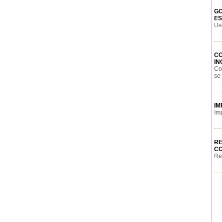
GO
ES
Us
C
IN
Co
se 
IM
Im
RE
CO
Re