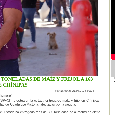
5 TONELADAS DE MAÍZ Y FRIJOL A 163
E CHÍNIPAS
Por Agencias, 21/05/2025 02:26
rahumara”
SPyCI), efectuaron la octava entrega de maíz y frijol en Chínipas,
idad de Guadalupe Victoria, afectadas por la sequía.
 del Estado ha entregado más de 300 toneladas de alimento en dicho