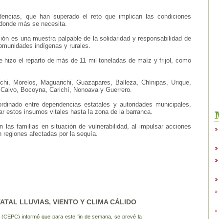
ndencias, que han superado el reto que implican las condiciones
 donde más se necesita.
ción es una muestra palpable de la solidaridad y responsabilidad de
 comunidades indígenas y rurales.
hizo el reparto de más de 11 mil toneladas de maíz y frijol, como
chi, Morelos, Maguarichi, Guazapares, Balleza, Chínipas, Urique,
Calvo, Bocoyna, Carichí, Nonoava y Guerrero.
ordinado entre dependencias estatales y autoridades municipales,
var estos insumos vitales hasta la zona de la barranca.
las familias en situación de vulnerabilidad, al impulsar acciones
en regiones afectadas por la sequía.
ATAL LLUVIAS, VIENTO Y CLIMA CÁLIDO
il (CEPC) informó que para este fin de semana, se prevé la