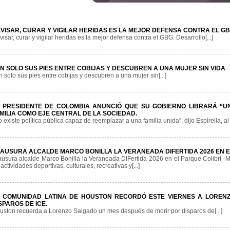
VISAR, CURAR Y VIGILAR HERIDAS ES LA MEJOR DEFENSA CONTRA EL 
isar, curar y vigilar heridas es la mejor defensa contra el GBG: Desarrollo[...]
N SOLO SUS PIES ENTRE COBIJAS Y DESCUBREN A UNA MUJER SIN VIDA
 solo sus pies entre cobijas y descubren a una mujer sin[...]
 PRESIDENTE DE COLOMBIA ANUNCIÓ QUE SU GOBIERNO LIBRARÁ “U
MILIA COMO EJE CENTRAL DE LA SOCIEDAD.
 existe política pública capaz de reemplazar a una familia unida”, dijo Espirella, al
AUSURA ALCALDE MARCO BONILLA LA VERANEADA DIFERTIDA 2026 EN E
ausura alcalde Marco Bonilla la Veraneada DIFertida 2026 en el Parque Colibrí -M
actividades deportivas, culturales, recreativas y[...]
 COMUNIDAD LATINA DE HOUSTON RECORDÓ ESTE VIERNES A LOREN
SPAROS DE ICE.
uston recuerda a Lorenzo Salgado un mes después de morir por disparos de[...]