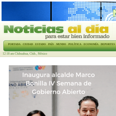
PORTADA
CIUDAD
ESTADO
PAÍS
MUNDO
POLÍTICA
ECONOMÍA
DEPORTES
12:18 am Chihuahua, Chih., México