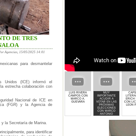
TO DE TRES
NALOA
Por Agencias, 15/05/2025 14:01
 mexicanas para desmantelar
s Unidos (ICE) informó el
 la estrecha colaboración con
LUIS RIVERA
MUY
CAPS
CAMPOS CON
IMPORTANTE
LITERA
MARCO A.
ACUDIR A
ERICH
eguridad Nacional de ICE en
GUEVARA
VOTAR EN LAS
CON LIC
lica (FGR) y la Agencia de
PRÓXIMAS
LEON 
ELECCIONES
CON MARCO
ANTONIO
GUEVARA
 y la Secretaría de Marina.
incipalmente, para identificar