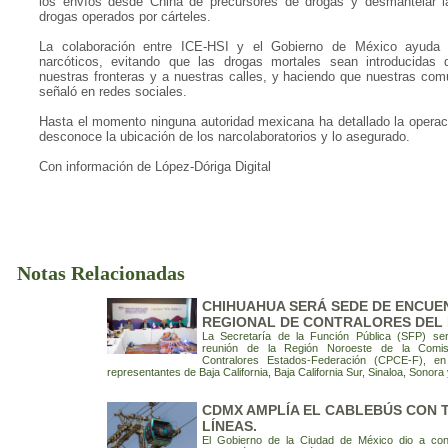
los envíos desde China de precursores de drogas y desmantelar la
drogas operados por cárteles.
La colaboración entre ICE-HSI y el Gobierno de México ayuda 
narcóticos, evitando que las drogas mortales sean introducidas
nuestras fronteras y a nuestras calles, y haciendo que nuestras co
señaló en redes sociales.
Hasta el momento ninguna autoridad mexicana ha detallado la operac
desconoce la ubicación de los narcolaboratorios y lo asegurado.
Con información de López-Dóriga Digital
Notas Relacionadas
CHIHUAHUA SERÁ SEDE DE ENCUE
REGIONAL DE CONTRALORES DEL 
La Secretaría de la Función Pública (SFP) será
reunión de la Región Noroeste de la Comi
Contralores Estados-Federación (CPCE-F), en 
representantes de Baja California, Baja California Sur, Sinaloa, Sonor
CDMX AMPLÍA EL CABLEBÚS CON 
LÍNEAS.
El Gobierno de la Ciudad de México dio a con