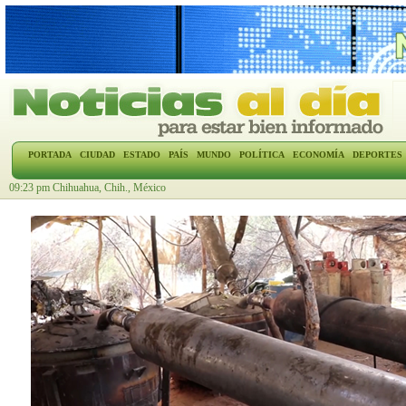
PORTADA
CIUDAD
ESTADO
PAÍS
MUNDO
POLÍTICA
ECONOMÍA
DEPORTES
09:23 pm Chihuahua, Chih., México