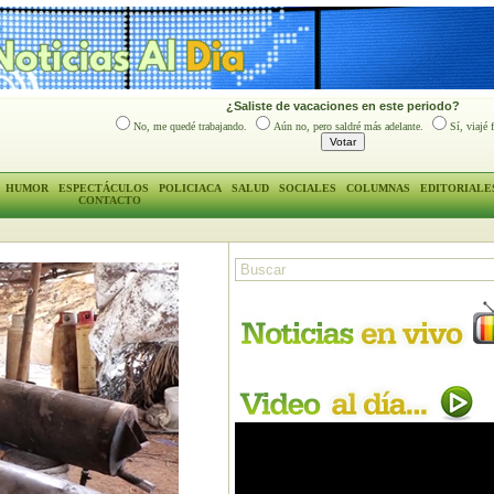
¿Saliste de vacaciones en este periodo?
No, me quedé trabajando.
Aún no, pero saldré más adelante.
Sí, viajé 
HUMOR
ESPECTÁCULOS
POLICIACA
SALUD
SOCIALES
COLUMNAS
EDITORIALE
CONTACTO