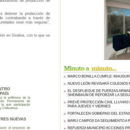
boratorios de producción de
a detener la producción de
 de contrabando a través de
munidades sean más seguras”,
ión en Sinaloa, con lo que se
MARCO BONILLA CUMPLE: INAUGUR
NUEVO LEÓN REVISARÁ COLEGIOS M
NTRO
EL DESPLIEGUE DE FUERZAS ARMA
PAÍS
SHEINBAUM DE REFORZAR LA SEGU
 la anfitriona de la
sión Permanente de
PREVÉ PROTECCIÓN CIVIL LLUVIAS
la que participarán
PARA JUEVES Y VIERNES
a y Chihuahua.
FORTALECEN GOBIERNO DEL ESTADO
TRES NUEVAS
MARU CAMPOS DA SEGUIMIENTO A P
ocer el proyecto de
REFUERZA MUNICIPIO ACCIONES P