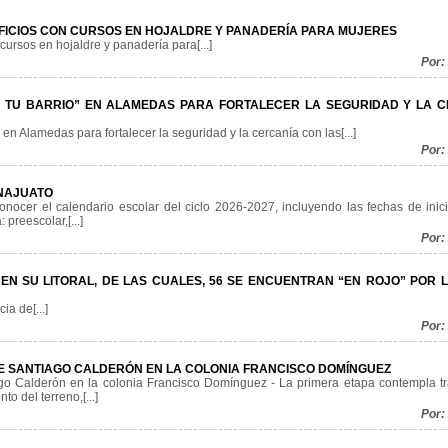
OFICIOS CON CURSOS EN HOJALDRE Y PANADERÍA PARA MUJERES
cursos en hojaldre y panadería para[...]
Por:
N TU BARRIO” EN ALAMEDAS PARA FORTALECER LA SEGURIDAD Y LA 
n Alamedas para fortalecer la seguridad y la cercanía con las[...]
Por:
ANAJUATO
nocer el calendario escolar del ciclo 2026-2027, incluyendo las fechas de inici
preescolar,[...]
Por:
EN SU LITORAL, DE LAS CUALES, 56 SE ENCUENTRAN “EN ROJO” POR 
a de[...]
Por:
LLE SANTIAGO CALDERÓN EN LA COLONIA FRANCISCO DOMÍNGUEZ
ago Calderón en la colonia Francisco Domínguez - La primera etapa contempla t
o del terreno,[...]
Por: