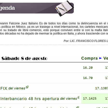
iovanni Falcone Juez Italiano Es de todos los días como la delincuencia en e
política en México, ya es un trasiego a nivel internacional, los carteles mexican
nen su tratado de libre comercio, esto porque conviven entre si con la mafia ital
os décadas no ha dejado de mermar la política en Italia, y ahora trasciende con s
Por: LIC. FRANCISCO FLORES