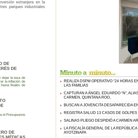
versión extranjera en la
res parques industriales
O DE
ERÉS DE
 dejar la tasa de
REALIZA DSPM OPERATIVO “24 HORAS E
r la inflación de
hasta finales de
LAS FAMILIAS
CAPTURAN A ÁNGEL EDUARDO “N”, ALIA
CARMEN, QUINTANA ROO,
STO
DE
BUSCAN A JOVENCITA DESAPARECIDA EN
REGISTRA SALUD 13 CASOS DE GOLPES
ara el Presupuesto
SALINAS PLIEGO DESPIDIÓ A CARMEN AR
LA FISCALÍA GENERAL DE LA REPÚBLIC
CRO DE
AYOTZINAPA
ES MÉDICAS