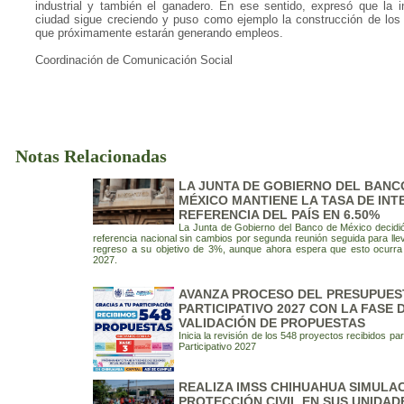
industrial y también el ganadero. En ese sentido, expresó que la in
ciudad sigue creciendo y puso como ejemplo la construcción de los t
que próximamente estarán generando empleos.
Coordinación de Comunicación Social
Notas Relacionadas
LA JUNTA DE GOBIERNO DEL BANC
MÉXICO MANTIENE LA TASA DE INT
REFERENCIA DEL PAÍS EN 6.50%
La Junta de Gobierno del Banco de México decidió
referencia nacional sin cambios por segunda reunión seguida para lleva
regreso a su objetivo de 3%, aunque ahora espera que esto ocurra 
2027.
AVANZA PROCESO DEL PRESUPUE
PARTICIPATIVO 2027 CON LA FASE 
VALIDACIÓN DE PROPUESTAS
Inicia la revisión de los 548 proyectos recibidos p
Participativo 2027
REALIZA IMSS CHIHUAHUA SIMULA
PROTECCIÓN CIVIL EN SUS UNIDAD