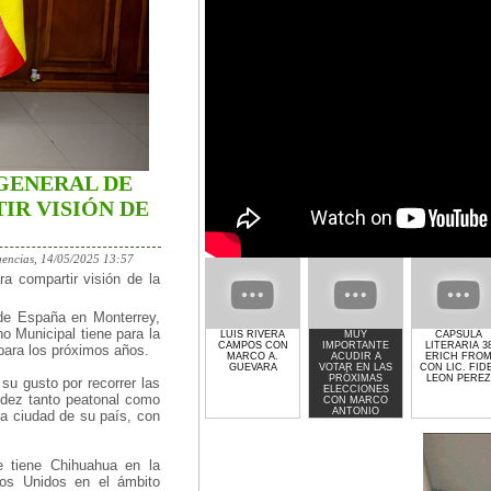
 GENERAL DE
IR VISIÓN DE
encias, 14/05/2025 13:57
a compartir visión de la
 de España en Monterrey,
o Municipal tiene para la
LUIS RIVERA
MUY
CAPSULA
CAMPOS CON
IMPORTANTE
LITERARIA 3
para los próximos años.
MARCO A.
ACUDIR A
ERICH FRO
GUEVARA
VOTAR EN LAS
CON LIC. FID
PRÓXIMAS
LEON PEREZ
su gusto por recorrer las
ELECCIONES
uidez tanto peatonal como
CON MARCO
ANTONIO
a ciudad de su país, con
GUEVARA
ue tiene Chihuahua en la
dos Unidos en el ámbito