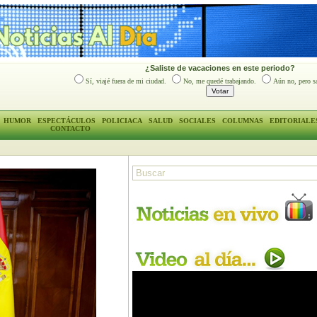
¿Saliste de vacaciones en este periodo?
Sí, viajé fuera de mi ciudad.
No, me quedé trabajando.
Aún no, pero sa
HUMOR
ESPECTÁCULOS
POLICIACA
SALUD
SOCIALES
COLUMNAS
EDITORIALE
CONTACTO