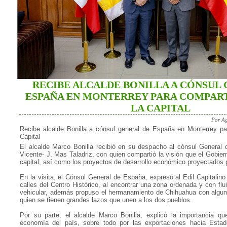
RECIBE ALCALDE BONILLA A CÓNSUL
ESPAÑA EN MONTERREY PARA COMPART
LA CAPITAL
Por Ag
Recibe alcalde Bonilla a cónsul general de España en Monterrey par
Capital
El alcalde Marco Bonilla recibió en su despacho al cónsul General
Vicente- J. Mas Taladriz, con quien compartió la visión que el Gobiern
capital, así como los proyectos de desarrollo económico proyectados 
En la visita, el Cónsul General de España, expresó al Edil Capitalino 
calles del Centro Histórico, al encontrar una zona ordenada y con fl
vehicular, además propuso el hermanamiento de Chihuahua con algun
quien se tienen grandes lazos que unen a los dos pueblos.
Por su parte, el alcalde Marco Bonilla, explicó la importancia q
economía del país, sobre todo por las exportaciones hacia Esta