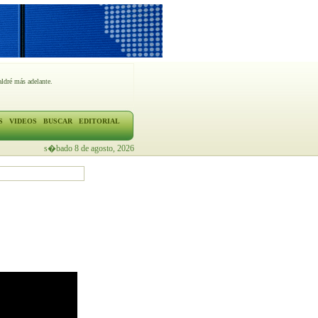
ldré más adelante.
S
VIDEOS
BUSCAR
EDITORIAL
s�bado 8 de agosto, 2026