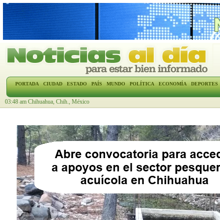
PORTADA
CIUDAD
ESTADO
PAÍS
MUNDO
POLÍTICA
ECONOMÍA
DEPORTES
03:48 am Chihuahua, Chih., México