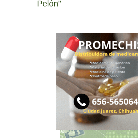
Pelón"