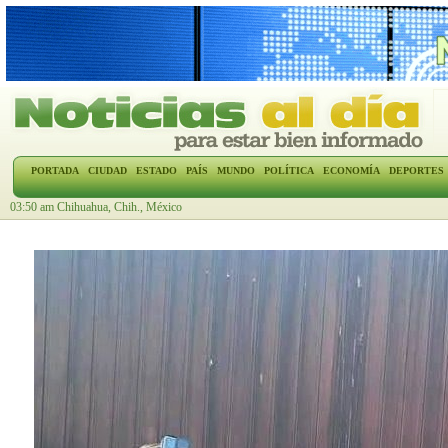
PORTADA
CIUDAD
ESTADO
PAÍS
MUNDO
POLÍTICA
ECONOMÍA
DEPORTES
03:50 am Chihuahua, Chih., México