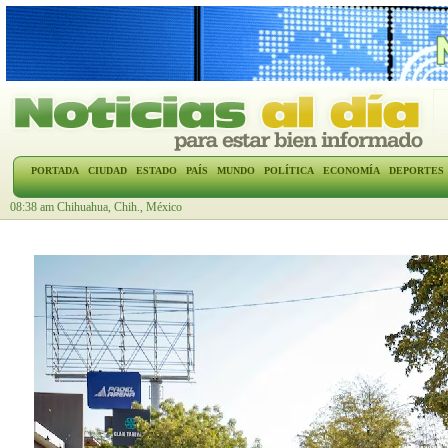
PORTADA
CIUDAD
ESTADO
PAÍS
MUNDO
POLÍTICA
ECONOMÍA
DEPORTES
08:38 am Chihuahua, Chih., México