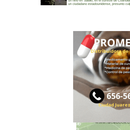
un niño en Saltillo, en el sureste de Coahui
un ciudadano estadounidense, presunto culp