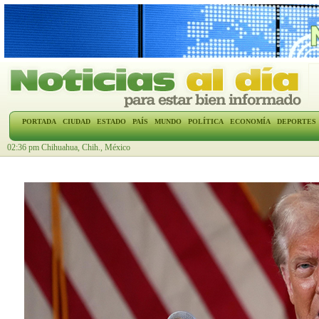
PORTADA
CIUDAD
ESTADO
PAÍS
MUNDO
POLÍTICA
ECONOMÍA
DEPORTES
02:36 pm Chihuahua, Chih., México