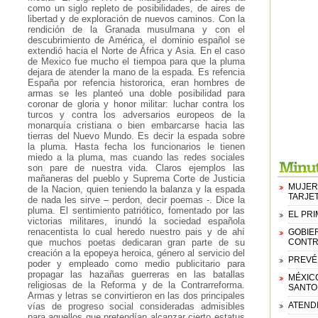
como un siglo repleto de posibilidades, de aires de
libertad y de exploración de nuevos caminos. Con la
rendición de la Granada musulmana y con el
descubrimiento de América, el dominio español se
extendió hacia el Norte de África y Asia. En el caso
de Mexico fue mucho el tiempoa para que la pluma
dejara de atender la mano de la espada. Es refencia
España por refencia histororica, eran hombres de
armas se les planteó una doble posibilidad para
coronar de gloria y honor militar: luchar contra los
turcos y contra los adversarios europeos de la
monarquía cristiana o bien embarcarse hacia las
tierras del Nuevo Mundo. Es decir la espada sobre
la pluma. Hasta fecha los funcionarios le tienen
miedo a la pluma, mas cuando las redes sociales
son pare de nuestra vida. Claros ejemplos las
mañaneras del pueblo y Suprema Corte de Justicia
MUJER 
de la Nacion, quien teniendo la balanza y la espada
TARJE
de nada les sirve – perdon, decir poemas -. Dice la
pluma. El sentimiento patriótico, fomentado por las
EL PR
victorias militares, inundó la sociedad española
renacentista lo cual heredo nuestro pais y de ahí
GOBIE
que muchos poetas dedicaran gran parte de su
CONTR
creación a la epopeya heroica, género al servicio del
PREVÉ 
poder y empleado como medio publicitario para
propagar las hazañas guerreras en las batallas
MÉXIC
religiosas de la Reforma y de la Contrarreforma.
SANTO
Armas y letras se convirtieron en las dos principales
ATENDI
vías de progreso social consideradas admisibles
para aquellos que pretendían alcanzar cierto estatus