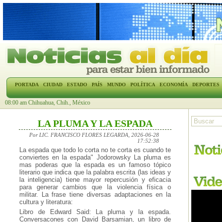
PORTADA
CIUDAD
ESTADO
PAÍS
MUNDO
POLÍTICA
ECONOMÍA
DEPORTES
08:00 am Chihuahua, Chih., México
LA PLUMA Y LA ESPADA
Por LIC. FRANCISCO FLORES LEGARDA, 2026-06-28
17:52:38
La espada que todo lo corta no te corta es cuando te
conviertes en la espada" Jodorowsky La pluma es
mas poderas que la espada es un famoso tópico
literario que indica que la palabra escrita (las ideas y
la inteligencia) tiene mayor repercusión y eficacia
para generar cambios que la violencia física o
militar. La frase tiene diversas adaptaciones en la
cultura y literatura:
Libro de Edward Said: La pluma y la espada.
Conversacones con David Barsamian, un libro de