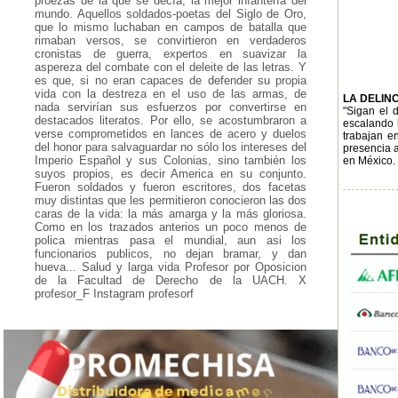
proezas de la que se decía, la mejor infantería del
mundo. Aquellos soldados-poetas del Siglo de Oro,
que lo mismo luchaban en campos de batalla que
rimaban versos, se convirtieron en verdaderos
cronistas de guerra, expertos en suavizar la
aspereza del combate con el deleite de las letras. Y
es que, si no eran capaces de defender su propia
vida con la destreza en el uso de las armas, de
LA DELIN
nada servirían sus esfuerzos por convertirse en
"Sigan el 
destacados literatos. Por ello, se acostumbraron a
escalando h
verse comprometidos en lances de acero y duelos
trabajan en
del honor para salvaguardar no sólo los intereses del
presencia a
Imperio Español y sus Colonias, sino también los
en México.
suyos propios, es decir America en su conjunto.
Fueron soldados y fueron escritores, dos facetas
muy distintas que les permitieron conocieron las dos
caras de la vida: la más amarga y la más gloriosa.
Como en los trazados anterios un poco menos de
polica mientras pasa el mundial, aun asi los
funcionarios publicos, no dejan bramar, y dan
hueva... Salud y larga vida Profesor por Oposicion
de la Facultad de Derecho de la UACH. X
profesor_F Instagram profesorf