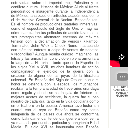
entrevistas sobre el imperialismo, Palestina y el
conflicto cultural. Historia de México: Alude al frente
periodístico e insurgente durante la Independencia
de México, analizado en artículos académicos como
el del Archivo General de la Naciòn. Espectáculos:
Es el nombre de producciones teatrales inmersivas,
como el espectáculo del Siglo de Oro. ¿Imaginas
cómo cambiarían tus películas de acción favoritas si
sus protagonistas alternaran escenas de máxima
tensión con la declamación de versos? ¿Rambo,
Terminator, John Wick… Chuck Norris… acabando
con ejércitos enteros a golpe de versos de sonetos
y redondillas? Aunque resulta curioso imaginarlo, las
letras y las armas han convivido en plena armonía a
lo largo de la Historia… tanto que en la España de
los siglos XVI y XVII, muchos hombres de acción
compaginaron el ejercicio de la guerra con la
creación de alguna de las joyas de la literatura
universal. En España del Siglo de Oro en la que el
honor se defendía con la espada, los muchachos
LUIS RIV
recibían a la temprana edad de trece años una daga
CAMPOS 
como regalo y donde se hacía gala de fabricar los
MARCO A
GUEVAR
mejores aceros de occidente, la guerra fue el pan
nuestro de cada día, tanto en la vida cotidiana como
en el teatro o en la poesía. America tuvo lucha sin
cuartel con el reyo de Españo como rey hasta
indepencia de los paises que ahora se conformna
como Latinoamerica, tendencia guerrera que venía
ya marcada por nuestra particular y sangrienta Edad
Media. El siglo XVI se inauguraba para España