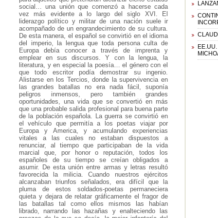
LANZAN
social… una unión que comenzó a hacerse cada
vez más evidente a lo largo del siglo XVI. El
CONTI
liderazgo político y militar de una nación suele ir
INCOR
acompañado de un engrandecimiento de su cultura.
CLAUD
De esta manera, el español se convirtió en el idioma
del imperio, la lengua que toda persona culta de
EE.UU
Europa debía conocer a través de imprenta y
MICHO
emplear en sus discursos. Y con la lengua, la
literatura, y en especial la poesía… el género con el
que todo escritor podía demostrar su ingenio.
Alistarse en los Tercios, donde la supervivencia en
las grandes batallas no era nada fácil, suponía
peligros inmensos, pero también grandes
oportunidades, una vida que se convertió en más
que una probable salida profesional para buena parte
de la población española. La guerra se convirtió en
el vehículo que permitía a los poetas viajar por
Europa y America, y acumulando experiencias
vitales a las cuales no estaban dispuestos a
renunciar, al tiempo que participaban de la vida
marcial que, por honor o reputación, todos los
españoles de su tiempo se creían obligados a
asumir. De esta unión entre armas y letras resultó
favorecida la milicia. Cuando nuestros ejércitos
alcanzaban triunfos señalados, era difícil que la
pluma de estos soldados-poetas permaneciera
quieta y dejara de relatar gráficamente el fragor de
las batallas tal como ellos mismos las habían
librado, narrando las hazañas y enalteciendo las