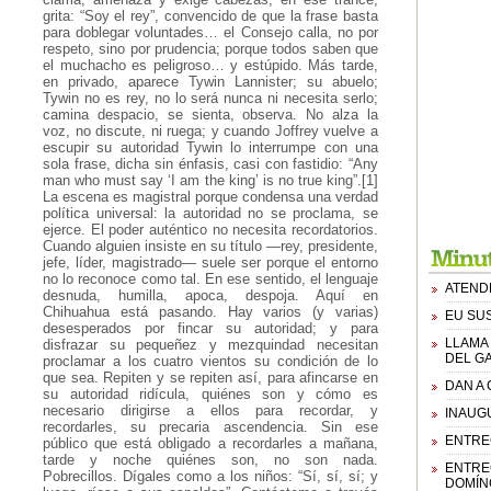
grita: “Soy el rey”, convencido de que la frase basta
para doblegar voluntades… el Consejo calla, no por
respeto, sino por prudencia; porque todos saben que
el muchacho es peligroso… y estúpido. Más tarde,
en privado, aparece Tywin Lannister; su abuelo;
Tywin no es rey, no lo será nunca ni necesita serlo;
camina despacio, se sienta, observa. No alza la
voz, no discute, ni ruega; y cuando Joffrey vuelve a
escupir su autoridad Tywin lo interrumpe con una
sola frase, dicha sin énfasis, casi con fastidio: “Any
man who must say ‘I am the king’ is no true king”.[1]
La escena es magistral porque condensa una verdad
política universal: la autoridad no se proclama, se
ejerce. El poder auténtico no necesita recordatorios.
Cuando alguien insiste en su título —rey, presidente,
jefe, líder, magistrado— suele ser porque el entorno
no lo reconoce como tal. En ese sentido, el lenguaje
ATENDE
desnuda, humilla, apoca, despoja. Aquí en
Chihuahua está pasando. Hay varios (y varias)
EU SUS
desesperados por fincar su autoridad; y para
LLAMA
disfrazar su pequeñez y mezquindad necesitan
DEL G
proclamar a los cuatro vientos su condición de lo
que sea. Repiten y se repiten así, para afincarse en
DAN A
su autoridad ridícula, quiénes son y cómo es
necesario dirigirse a ellos para recordar, y
INAUG
recordarles, su precaria ascendencia. Sin ese
ENTRE
público que está obligado a recordarles a mañana,
tarde y noche quiénes son, no son nada.
ENTREG
Pobrecillos. Dígales como a los niños: “Sí, sí, sí; y
DOMÍN