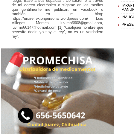
luego, ríase a sus espaldas”. Contácteme a través
de mi correo electrónico o sígame en los medios
IMPART
que gentilmente me publican, en Facebook o
MANUF
también en mi blog:
INAUG
https://unareflexionpersonal.wordpress.com/ Luis
Villegas Montes.
luvimo6608@gmail.com
,
PRESE
luvimo6614@hotmail.com
[1] “Cualquier hombre que
necesita decir ‘yo soy el rey’, no es un verdadero
rey”.