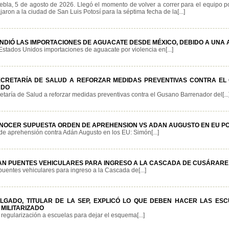
ebla, 5 de agosto de 2026. Llegó el momento de volver a correr para el equipo 
jaron a la ciudad de San Luis Potosí para la séptima fecha de la[...]
NDIÓ LAS IMPORTACIONES DE AGUACATE DESDE MÉXICO, DEBIDO A UNA A
stados Unidos importaciones de aguacate por violencia en[...]
ECRETARÍA DE SALUD A REFORZAR MEDIDAS PREVENTIVAS CONTRA E
ADO
taría de Salud a reforzar medidas preventivas contra el Gusano Barrenador del[...
NOCER SUPUESTA ORDEN DE APREHENSION VS ADAN AUGUSTO EN EU PO
de aprehensión contra Adán Augusto en los EU: Simón[...]
N PUENTES VEHICULARES PARA INGRESO A LA CASCADA DE CUSÁRARE
uentes vehiculares para ingreso a la Cascada de[...]
LGADO, TITULAR DE LA SEP, EXPLICÓ LO QUE DEBEN HACER LAS ES
MILITARIZADO
regularización a escuelas para dejar el esquema[...]