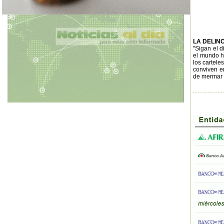
LA DELIN
"Sigan el d
el mundo ha
los cartele
conviven e
de mermar l