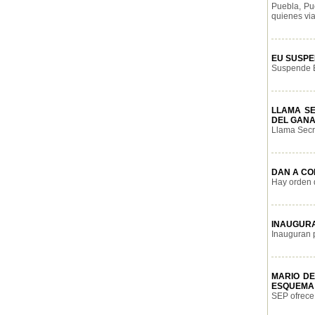
Puebla, Pu
quienes via
EU SUSPE
Suspende E
LLAMA S
DEL GAN
Llama Secre
DAN A CO
Hay orden 
INAUGURA
Inauguran p
MARIO DE
ESQUEMA 
SEP ofrece 