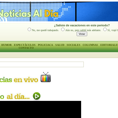
¿Saliste de vacaciones en este periodo?
No, me quedé trabajando.
Aún no, pero saldré más adelante.
Sí, viajé 
HUMOR
ESPECTÁCULOS
POLICIACA
SALUD
SOCIALES
COLUMNAS
EDITORIALE
CONTACTO