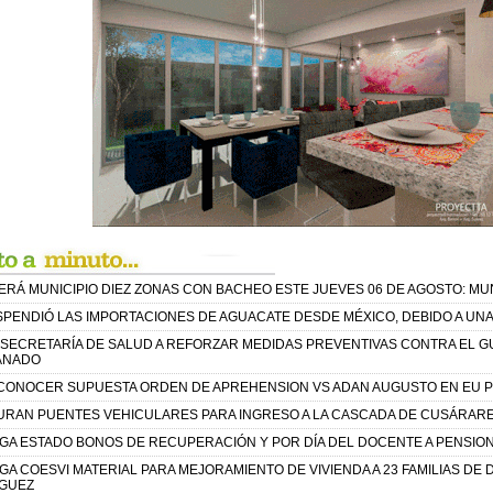
RÁ MUNICIPIO DIEZ ZONAS CON BACHEO ESTE JUEVES 06 DE AGOSTO: MUN
PENDIÓ LAS IMPORTACIONES DE AGUACATE DESDE MÉXICO, DEBIDO A UNA 
 SECRETARÍA DE SALUD A REFORZAR MEDIDAS PREVENTIVAS CONTRA EL
ANADO
 CONOCER SUPUESTA ORDEN DE APREHENSION VS ADAN AUGUSTO EN EU P
URAN PUENTES VEHICULARES PARA INGRESO A LA CASCADA DE CUSÁRAR
GA ESTADO BONOS DE RECUPERACIÓN Y POR DÍA DEL DOCENTE A PENSIO
A COESVI MATERIAL PARA MEJORAMIENTO DE VIVIENDA A 23 FAMILIAS DE D
GUEZ