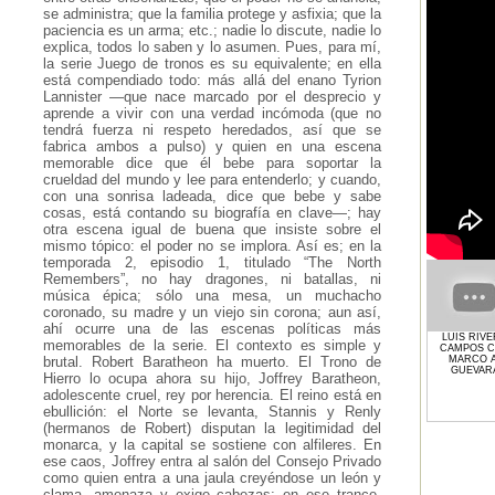
se administra; que la familia protege y asfixia; que la
paciencia es un arma; etc.; nadie lo discute, nadie lo
explica, todos lo saben y lo asumen. Pues, para mí,
la serie Juego de tronos es su equivalente; en ella
está compendiado todo: más allá del enano Tyrion
Lannister —que nace marcado por el desprecio y
aprende a vivir con una verdad incómoda (que no
tendrá fuerza ni respeto heredados, así que se
fabrica ambos a pulso) y quien en una escena
memorable dice que él bebe para soportar la
crueldad del mundo y lee para entenderlo; y cuando,
con una sonrisa ladeada, dice que bebe y sabe
cosas, está contando su biografía en clave—; hay
otra escena igual de buena que insiste sobre el
mismo tópico: el poder no se implora. Así es; en la
temporada 2, episodio 1, titulado “The North
Remembers”, no hay dragones, ni batallas, ni
música épica; sólo una mesa, un muchacho
coronado, su madre y un viejo sin corona; aun así,
ahí ocurre una de las escenas políticas más
LUIS RIV
memorables de la serie. El contexto es simple y
CAMPOS 
MARCO A
brutal. Robert Baratheon ha muerto. El Trono de
GUEVAR
Hierro lo ocupa ahora su hijo, Joffrey Baratheon,
adolescente cruel, rey por herencia. El reino está en
ebullición: el Norte se levanta, Stannis y Renly
(hermanos de Robert) disputan la legitimidad del
monarca, y la capital se sostiene con alfileres. En
ese caos, Joffrey entra al salón del Consejo Privado
como quien entra a una jaula creyéndose un león y
clama, amenaza y exige cabezas; en ese trance,