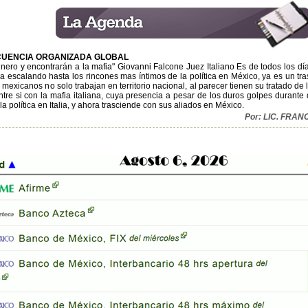
CUENCIA ORGANIZADA GLOBAL
inero y encontrarán a la mafia" Giovanni Falcone Juez Italiano Es de todos los d
 escalando hasta los rincones mas íntimos de la política en México, ya es un tras
s mexicanos no solo trabajan en territorio nacional, al parecer tienen su tratado de
ntre si con la mafia italiana, cuya presencia a pesar de los duros golpes durant
a política en Italia, y ahora trasciende con sus aliados en México.
Por: LIC. FRA