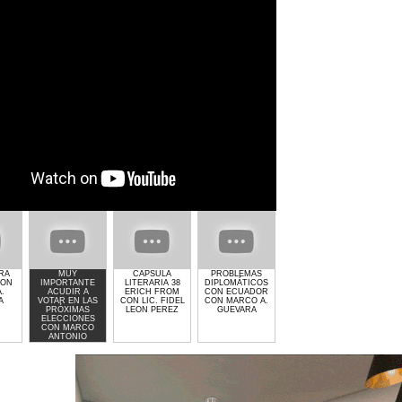
ERA
MUY
CAPSULA
PROBLEMAS
GIMNASIO GET
EL CRI
CON
IMPORTANTE
LITERARIA 38
DIPLOMÁTICOS
LIFTED DE
POLIT
.
ACUDIR A
ERICH FROM
CON ECUADOR
LAURA MOLINA
MA
A
VOTAR EN LAS
CON LIC. FIDEL
CON MARCO A.
AN
PRÓXIMAS
LEON PEREZ
GUEVARA
GU
ELECCIONES
CON MARCO
ANTONIO
GUEVARA