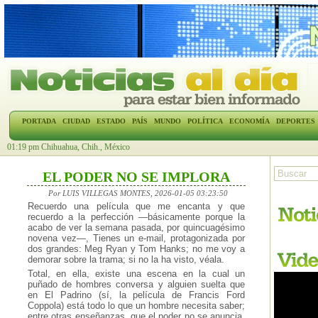
PORTADA
CIUDAD
ESTADO
PAÍS
MUNDO
POLÍTICA
ECONOMÍA
DEPORTES
01:19 pm Chihuahua, Chih., México
EL PODER NO SE IMPLORA
Por LUIS VILLEGAS MONTES, 2026-01-05 03:23:50
Recuerdo una película que me encanta y que
recuerdo a la perfección —básicamente porque la
acabo de ver la semana pasada, por quincuagésimo
novena vez—, Tienes un e-mail, protagonizada por
dos grandes: Meg Ryan y Tom Hanks; no me voy a
demorar sobre la trama; si no la ha visto, véala.
Total, en ella, existe una escena en la cual un
puñado de hombres conversa y alguien suelta que
en El Padrino (sí, la película de Francis Ford
Coppola) está todo lo que un hombre necesita saber;
entre otras enseñanzas, que el poder no se anuncia,