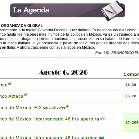
A ORGANIZADA GLOBAL
encontrarán a la mafia" Giovanni Falcone Juez Italiano Es de todos los días como 
o hasta los rincones mas íntimos de la política en México, ya es un trasiego a ni
os no solo trabajan en territorio nacional, al parecer tienen su tratado de libre co
on la mafia italiana, cuya presencia a pesar de los duros golpes durante dos dé
a en Italia, y ahora trasciende con sus aliados en México.
Por: LIC. FRANCISCO 