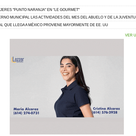
UJERES "PUNTO NARANJA" EN “LE GOURMET"
RNO MUNICIPAL LAS ACTIVIDADES DEL MES DEL ABUELO Y DE LA JUVENTU
AL QUE LLEGA A MÉXICO PROVIENE MAYORMENTE DE EE. UU
VER U