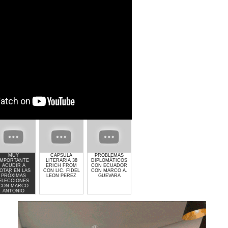
MUY
CAPSULA
PROBLEMAS
GIMNASIO GET
EL CRIMEN Y LA
IMPORTANTE
LITERARIA 38
DIPLOMÁTICOS
LIFTED DE
POLITICA CON
ACUDIR A
ERICH FROM
CON ECUADOR
LAURA MOLINA
MARCO
OTAR EN LAS
CON LIC. FIDEL
CON MARCO A.
ANTONIO
PRÓXIMAS
LEON PEREZ
GUEVARA
GUEVARA
ELECCIONES
CON MARCO
ANTONIO
GUEVARA