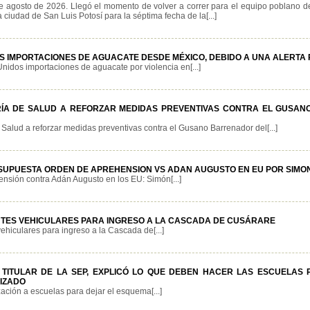
e agosto de 2026. Llegó el momento de volver a correr para el equipo poblano d
a ciudad de San Luis Potosí para la séptima fecha de la[...]
S IMPORTACIONES DE AGUACATE DESDE MÉXICO, DEBIDO A UNA ALERTA 
idos importaciones de aguacate por violencia en[...]
ÍA DE SALUD A REFORZAR MEDIDAS PREVENTIVAS CONTRA EL GUSA
Salud a reforzar medidas preventivas contra el Gusano Barrenador del[...]
SUPUESTA ORDEN DE APREHENSION VS ADAN AUGUSTO EN EU POR SIMO
nsión contra Adán Augusto en los EU: Simón[...]
TES VEHICULARES PARA INGRESO A LA CASCADA DE CUSÁRARE
hiculares para ingreso a la Cascada de[...]
 TITULAR DE LA SEP, EXPLICÓ LO QUE DEBEN HACER LAS ESCUELAS 
IZADO
ación a escuelas para dejar el esquema[...]