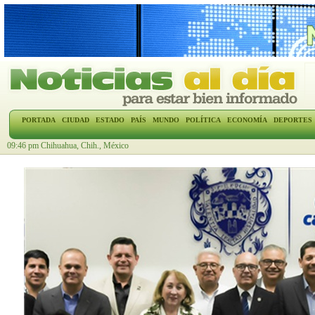
PORTADA
CIUDAD
ESTADO
PAÍS
MUNDO
POLÍTICA
ECONOMÍA
DEPORTES
09:46 pm Chihuahua, Chih., México