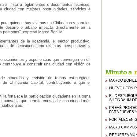
o se limita a reglamentos o documentos técnicos,
na ciudad con mejores oportunidades, servicios e
o para quienes hoy vivimos en Chihuahua y para las
 desarrollo urbano impacta directamente en la
las personas”, expresó Marco Bonilla.
esentantes de la academia, el sector productivo,
 toma de decisiones con distintas perspectivas y
conocimientos y experiencias que convergen en él.
y contribuye a construir una ciudad con visión de
 de acuerdos y revisión de temas estratégicos
MARCO BONILL
ano de Chihuahua Capital, contribuyendo a que el
.
NUEVO LEÓN R
EL DESPLIEGU
la fortalece la participación ciudadana en la toma
SHEINBAUM DE
responsable que permita consolidar una ciudad más
hihuahuenses.
PREVÉ PROTEC
PARA JUEVES 
FORTALECEN GO
MARU CAMPOS 
REFUERZA MUN