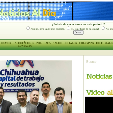
¿Saliste de vacaciones en este periodo?
Aún no, pero saldré más adelante.
Sí, viajé fuera de mi ciudad.
No, me
HUMOR
ESPECTÁCULOS
POLICIACA
SALUD
SOCIALES
COLUMNAS
EDITORIALE
CONTACTO