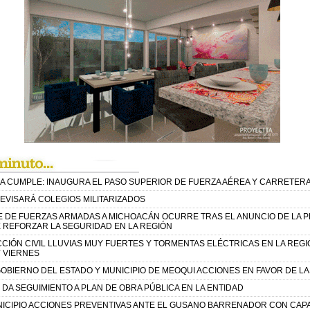
A CUMPLE: INAUGURA EL PASO SUPERIOR DE FUERZA AÉREA Y CARRETER
EVISARÁ COLEGIOS MILITARIZADOS
E DE FUERZAS ARMADAS A MICHOACÁN OCURRE TRAS EL ANUNCIO DE LA 
 REFORZAR LA SEGURIDAD EN LA REGIÓN
CIÓN CIVIL LLUVIAS MUY FUERTES Y TORMENTAS ELÉCTRICAS EN LA REG
Y VIERNES
BIERNO DEL ESTADO Y MUNICIPIO DE MEOQUI ACCIONES EN FAVOR DE LAS
DA SEGUIMIENTO A PLAN DE OBRA PÚBLICA EN LA ENTIDAD
ICIPIO ACCIONES PREVENTIVAS ANTE EL GUSANO BARRENADOR CON CAPA