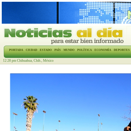
PORTADA
CIUDAD
ESTADO
PAÍS
MUNDO
POLÍTICA
ECONOMÍA
DEPORTES
12:28 pm Chihuahua, Chih., México