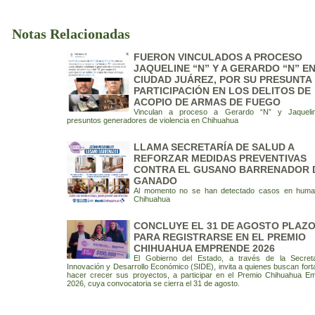
Notas Relacionadas
FUERON VINCULADOS A PROCESO
JAQUELINE “N” Y A GERARDO “N” E
CIUDAD JUÁREZ, POR SU PRESUNTA
PARTICIPACIÓN EN LOS DELITOS DE
ACOPIO DE ARMAS DE FUEGO
Vinculan a proceso a Gerardo “N” y Jaquelin
presuntos generadores de violencia en Chihuahua
LLAMA SECRETARÍA DE SALUD A
REFORZAR MEDIDAS PREVENTIVAS
CONTRA EL GUSANO BARRENADOR 
GANADO
Al momento no se han detectado casos en hum
Chihuahua
CONCLUYE EL 31 DE AGOSTO PLAZ
PARA REGISTRARSE EN EL PREMIO
CHIHUAHUA EMPRENDE 2026
El Gobierno del Estado, a través de la Secret
Innovación y Desarrollo Económico (SIDE), invita a quienes buscan fort
hacer crecer sus proyectos, a participar en el Premio Chihuahua E
2026, cuya convocatoria se cierra el 31 de agosto.