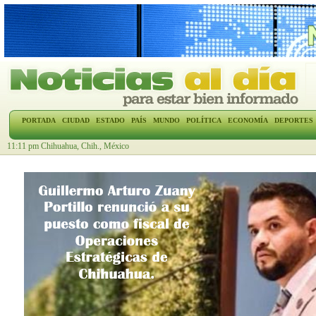
PORTADA
CIUDAD
ESTADO
PAÍS
MUNDO
POLÍTICA
ECONOMÍA
DEPORTES
11:11 pm Chihuahua, Chih., México