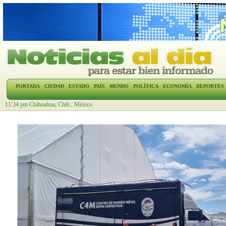
PORTADA
CIUDAD
ESTADO
PAÍS
MUNDO
POLÍTICA
ECONOMÍA
DEPORTES
11:34 pm Chihuahua, Chih., México