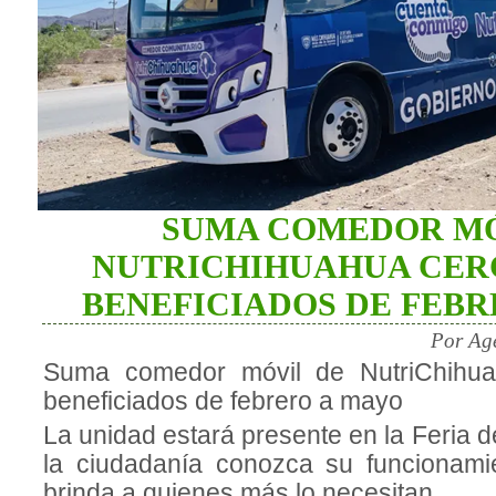
SUMA COMEDOR MÓ
NUTRICHIHUAHUA CERC
BENEFICIADOS DE FEBR
Por Ag
Suma comedor móvil de NutriChihua
beneficiados de febrero a mayo
La unidad estará presente en la Feria d
la ciudadanía conozca su funcionami
brinda a quienes más lo necesitan