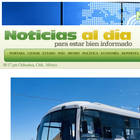
PORTADA
CIUDAD
ESTADO
PAÍS
MUNDO
POLÍTICA
ECONOMÍA
DEPORTES
08:17 pm Chihuahua, Chih., México