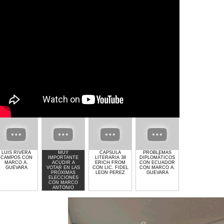
LUIS RIVERA
MUY
CAPSULA
PROBLEMAS
GIMNASIO GET
CAMPOS CON
IMPORTANTE
LITERARIA 38
DIPLOMÁTICOS
LIFTED DE
MARCO A.
ACUDIR A
ERICH FROM
CON ECUADOR
LAURA MOLINA
GUEVARA
VOTAR EN LAS
CON LIC. FIDEL
CON MARCO A.
PRÓXIMAS
LEON PEREZ
GUEVARA
ELECCIONES
CON MARCO
ANTONIO
GUEVARA