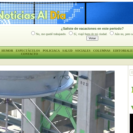
¿Saliste de vacaciones en este periodo?
No, me quedé trabajando.
Sí, viajé fuera de mi ciudad.
Aún no, pero sa
HUMOR
ESPECTÁCULOS
POLICIACA
SALUD
SOCIALES
COLUMNAS
EDITORIALE
CONTACTO