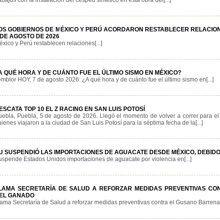
abajos con la instalación del césped sintético en esta obra del[...]
OS GOBIERNOS DE MÉXICO Y PERÚ ACORDARON RESTABLECER RELACION
 DE AGOSTO DE 2026
xico y Perú restablecen relaciones[...]
A QUÉ HORA Y DE CUÁNTO FUE EL ÚLTIMO SISMO EN MÉXICO?
mblor HOY, 7 de agosto 2026: ¿A qué hora y de cuánto fue el último sismo en[...]
ESCATA TOP 10 EL Z RACING EN SAN LUIS POTOSÍ
uebla, Puebla, 5 de agosto de 2026. Llegó el momento de volver a correr para e
ienes viajaron a la ciudad de San Luis Potosí para la séptima fecha de la[...]
U SUSPENDIÓ LAS IMPORTACIONES DE AGUACATE DESDE MÉXICO, DEBIDO
uspende Estados Unidos importaciones de aguacate por violencia en[...]
LAMA SECRETARÍA DE SALUD A REFORZAR MEDIDAS PREVENTIVAS C
EL GANADO
lama Secretaría de Salud a reforzar medidas preventivas contra el Gusano Barrenado