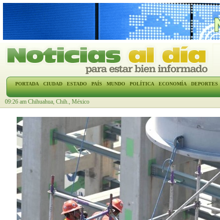
PORTADA
CIUDAD
ESTADO
PAÍS
MUNDO
POLÍTICA
ECONOMÍA
DEPORTES
09:26 am Chihuahua, Chih., México