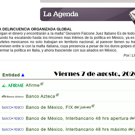
A DELINCUENCIA ORGANIZADA GLOBAL
igan el dinero y encontrarán a la mafia" Giovanni Falcone Juez Italiano Es de todo
ndo ha escalando hasta los rincones mas íntimos de la política en México, ya es u
arteles mexicanos no solo trabajan en territorio nacional, al parecer tienen su t
onviven entre si con la mafia italiana, cuya presencia a pesar de los duros golpe
rmar la política en Italia, y ahora trasciende con sus aliados en México.
Por: 