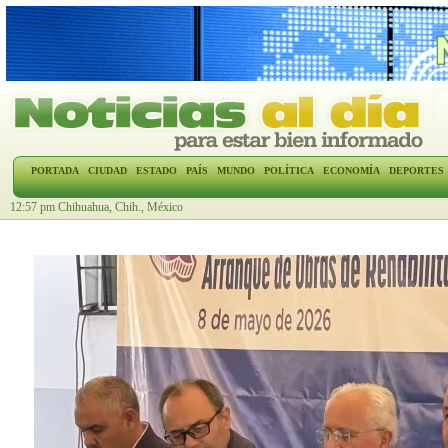
PORTADA
CIUDAD
ESTADO
PAÍS
MUNDO
POLÍTICA
ECONOMÍA
DEPORTES
12:57 pm Chihuahua, Chih., México