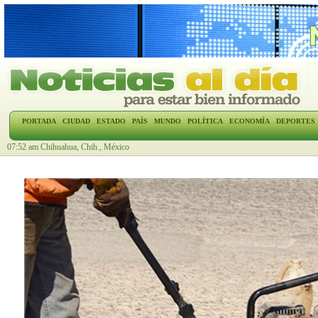
PORTADA
CIUDAD
ESTADO
PAÍS
MUNDO
POLÍTICA
ECONOMÍA
DEPORTES
07:52 am Chihuahua, Chih., México