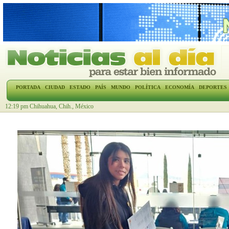
PORTADA
CIUDAD
ESTADO
PAÍS
MUNDO
POLÍTICA
ECONOMÍA
DEPORTES
12:19 pm Chihuahua, Chih., México