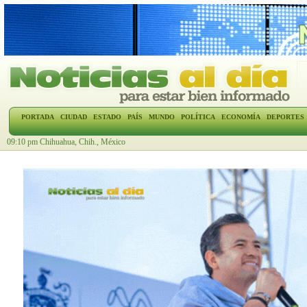
PORTADA
CIUDAD
ESTADO
PAÍS
MUNDO
POLÍTICA
ECONOMÍA
DEPORTES
09:10 pm Chihuahua, Chih., México