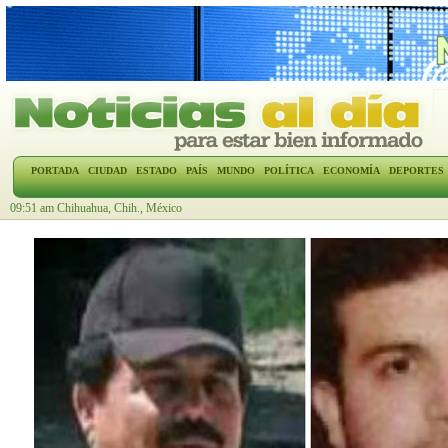
PORTADA
CIUDAD
ESTADO
PAÍS
MUNDO
POLÍTICA
ECONOMÍA
DEPORTES
09:51 am Chihuahua, Chih., México