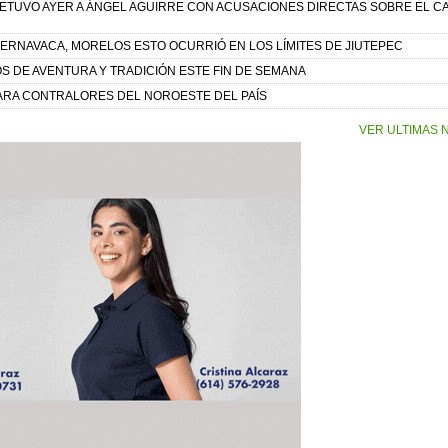
 DETUVO AYER A ÁNGEL AGUIRRE CON ACUSACIONES DIRECTAS SOBRE EL C
UERNAVACA, MORELOS ESTO OCURRIÓ EN LOS LÍMITES DE JIUTEPEC
OS DE AVENTURA Y TRADICIÓN ESTE FIN DE SEMANA
ARA CONTRALORES DEL NOROESTE DEL PAÍS
VER ULTIMAS 