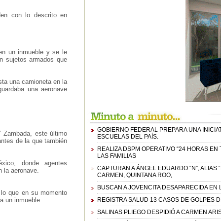
en con lo descrito en
en un inmueble y se le
on sujetos armados que
sta una camioneta en la
aguardaba una aeronave
GOBIERNO FEDERAL PREPARA UNA INICIAT
” Zambada, este último
ESCUELAS DEL PAÍS.
antes de la que también
REALIZA DSPM OPERATIVO “24 HORAS EN
LAS FAMILIAS
xico, donde agentes
CAPTURAN A ÁNGEL EDUARDO “N”, ALIAS 
n la aeronave.
CARMEN, QUINTANA ROO,
BUSCAN A JOVENCITA DESAPARECIDA EN 
n lo que en su momento
a un inmueble.
REGISTRA SALUD 13 CASOS DE GOLPES 
SALINAS PLIEGO DESPIDIÓ A CARMEN ARI