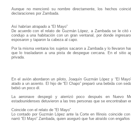
Aunque no mencionó su nombre directamente, los hechos coincid
declaraciones por Zambada.
Así habrían atrapado a “El Mayo”
De acuerdo con el relato de Guzmán López, a Zambada se le citó 
condujo a una habitación con un gran ventanal, por donde ingresar
esposaron y taparon la cabeza al capo.
Por la misma ventana los sujetos sacaron a Zambada y lo llevaron ha
que lo trasladaron a una pista de despegue cercana. En el sitio 
privada.
En el avión abordaron un piloto, Joaquín Guzmán López y “El Mayo
atado a un asiento. El hijo de “El Chapo” preparó una bebida con sed
bebió un poco él.
La aeronave despegó y aterrizó poco después en Nuevo Mé
estadounidenses detuvieron a las tres personas que se encontraban e
Coincide con el relato de “El Mayo”
Lo contado por Guzmán López ante la Corte en Illinois coincide co
narró “El Mayo” Zambada, quien aseguró que fue atraído con engaños 