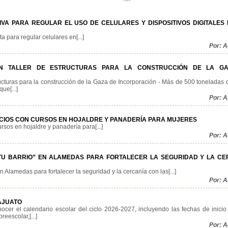
IVA PARA REGULAR EL USO DE CELULARES Y DISPOSITIVOS DIGITALES 
 para regular celulares en[...]
Por: 
EN TALLER DE ESTRUCTURAS PARA LA CONSTRUCCIÓN DE LA G
ructuras para la construcción de la Gaza de Incorporación - Más de 500 toneladas 
ue[...]
Por: 
FICIOS CON CURSOS EN HOJALDRE Y PANADERÍA PARA MUJERES
rsos en hojaldre y panadería para[...]
Por: 
 TU BARRIO” EN ALAMEDAS PARA FORTALECER LA SEGURIDAD Y LA CE
Alamedas para fortalecer la seguridad y la cercanía con las[...]
Por: 
AJUATO
cer el calendario escolar del ciclo 2026-2027, incluyendo las fechas de inicio 
reescolar,[...]
Por: 