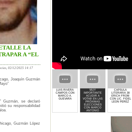
ETALLE LA
RAPAR A “EL
cias, 02/12/2025 14:17
Chicago, Joaquín Guzmán
 Mayo”
LUIS RIVERA
MUY
CAPSULA
CAMPOS CON
IMPORTANTE
LITERARIA 38
MARCO A.
ACUDIR A
ERICH FROM
GUEVARA
VOTAR EN LAS
CON LIC. FIDEL
” Guzmán, se declaró
PRÓXIMAS
LEON PEREZ
ELECCIONES
itió su responsabilidad
CON MARCO
loa.
ANTONIO
GUEVARA
e Chicago, Guzmán López