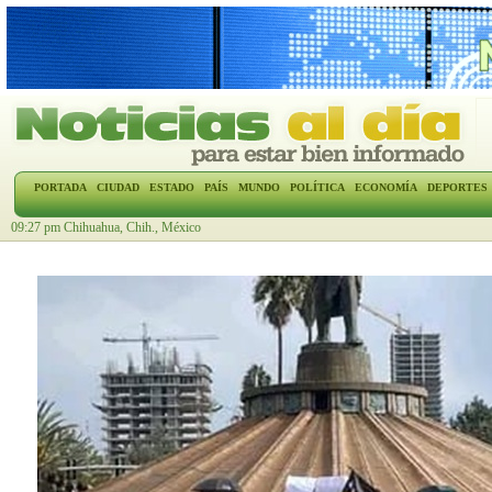
PORTADA
CIUDAD
ESTADO
PAÍS
MUNDO
POLÍTICA
ECONOMÍA
DEPORTES
09:27 pm Chihuahua, Chih., México