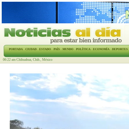
PORTADA
CIUDAD
ESTADO
PAÍS
MUNDO
POLÍTICA
ECONOMÍA
DEPORTES
06:22 am Chihuahua, Chih., México