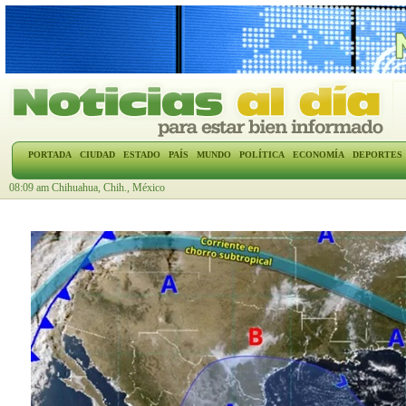
PORTADA
CIUDAD
ESTADO
PAÍS
MUNDO
POLÍTICA
ECONOMÍA
DEPORTES
08:09 am Chihuahua, Chih., México