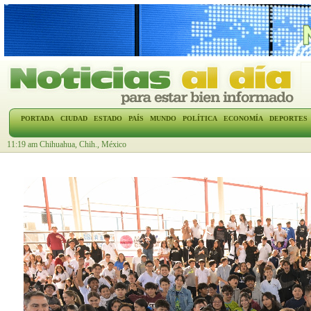
PORTADA
CIUDAD
ESTADO
PAÍS
MUNDO
POLÍTICA
ECONOMÍA
DEPORTES
11:19 am Chihuahua, Chih., México