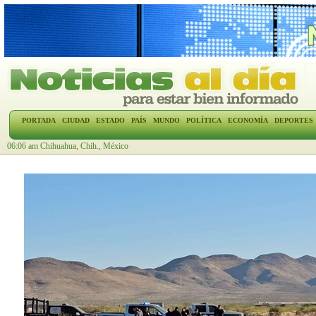
PORTADA
CIUDAD
ESTADO
PAÍS
MUNDO
POLÍTICA
ECONOMÍA
DEPORTES
06:06 am Chihuahua, Chih., México