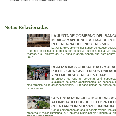
Notas Relacionadas
LA JUNTA DE GOBIERNO DEL BANC
MÉXICO MANTIENE LA TASA DE INT
REFERENCIA DEL PAÍS EN 6.50%
La Junta de Gobierno del Banco de México decidió
referencia nacional sin cambios por segunda reunión seguida para lleva
regreso a su objetivo de 3%, aunque ahora espera que esto ocurra 
2027.
REALIZA IMSS CHIHUAHUA SIMULA
PROTECCIÓN CIVIL EN SUS UNIDAD
Y NO MEDICAS EN LA ENTIDAD
El objetivo es que el personal esté capacita
cualquiera de estas contingencias, en beneficio 
sino también de la derechohabiencia. • En cada unidad se abordó dif
de simulacro.
CONTINÚA MUNICIPIO MODERNIZAC
ALUMBRADO PÚBLICO LED: 26 DE
CUENTAN CON NUEVAS LUMINARIA
Con el compromiso de seguir construyendo una ci
moderna y mejor iluminada, el Gobierno Municipal de Chihuahua, e