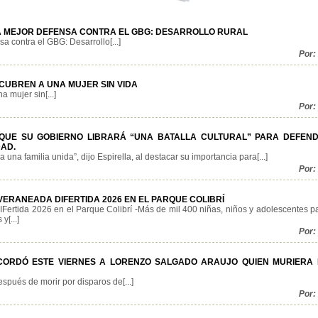
 LA MEJOR DEFENSA CONTRA EL GBG: DESARROLLO RURAL
sa contra el GBG: Desarrollo[...]
Por:
SCUBREN A UNA MUJER SIN VIDA
 mujer sin[...]
Por:
 QUE SU GOBIERNO LIBRARÁ “UNA BATALLA CULTURAL” PARA DEFEN
DAD.
 una familia unida”, dijo Espirella, al destacar su importancia para[...]
Por:
ERANEADA DIFERTIDA 2026 EN EL PARQUE COLIBRÍ
Fertida 2026 en el Parque Colibrí -Más de mil 400 niñas, niños y adolescentes pa
y[...]
Por:
CORDÓ ESTE VIERNES A LORENZO SALGADO ARAUJO QUIEN MURIERA 
pués de morir por disparos de[...]
Por: