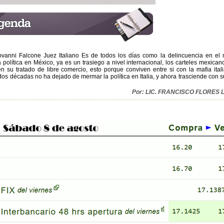
iovanni Falcone Juez Italiano Es de todos los días como la delincuencia en e
política en México, ya es un trasiego a nivel internacional, los carteles mexican
nen su tratado de libre comercio, esto porque conviven entre si con la mafia ital
os décadas no ha dejado de mermar la política en Italia, y ahora trasciende con s
Por: LIC. FRANCISCO FLORES