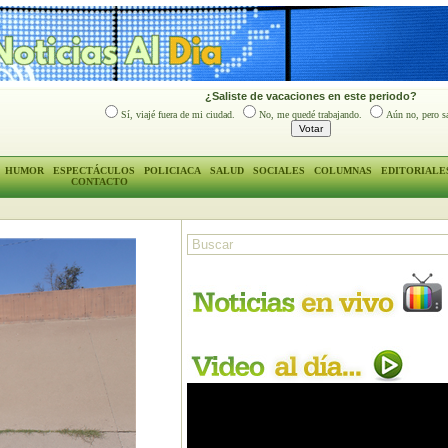
¿Saliste de vacaciones en este periodo?
Sí, viajé fuera de mi ciudad.
No, me quedé trabajando.
Aún no, pero sa
HUMOR
ESPECTÁCULOS
POLICIACA
SALUD
SOCIALES
COLUMNAS
EDITORIALE
CONTACTO