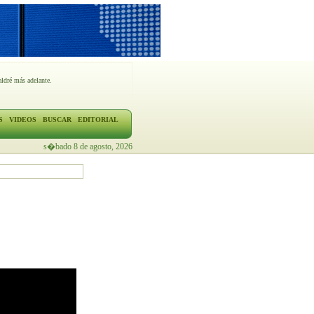
ldré más adelante.
S
VIDEOS
BUSCAR
EDITORIAL
s�bado 8 de agosto, 2026