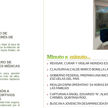
O DE
ERÉS DE
 dejar la tasa de
r la inflación de
hasta finales de
CRO DE
REVISAR, CURAR Y VIGILAR HERIDAS E
ES MÉDICAS
CLAUSURA ALCALDE MARCO BONILLA LA 
do para atender
GOBIERNO FEDERAL PREPARA UNA INICI
no solo de ellos,
ESCUELAS DEL PAÍS.
erentes hipótesis
REALIZA DSPM OPERATIVO “24 HORAS E
LAS FAMILIAS
IÓN A
CAPTURAN A ÁNGEL EDUARDO “N”, ALIA
PORTIVOS
CARMEN, QUINTANA ROO,
S
udad más segura,
BUSCAN A JOVENCITA DESAPARECIDA EN
ncabezado por el