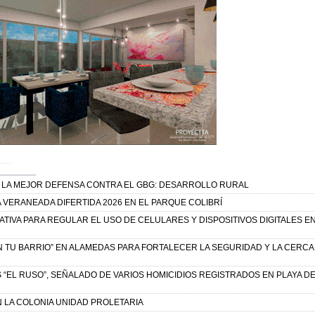
S LA MEJOR DEFENSA CONTRA EL GBG: DESARROLLO RURAL
VERANEADA DIFERTIDA 2026 EN EL PARQUE COLIBRÍ
ATIVA PARA REGULAR EL USO DE CELULARES Y DISPOSITIVOS DIGITALES E
N TU BARRIO” EN ALAMEDAS PARA FORTALECER LA SEGURIDAD Y LA CERCA
S “EL RUSO”, SEÑALADO DE VARIOS HOMICIDIOS REGISTRADOS EN PLAYA D
 LA COLONIA UNIDAD PROLETARIA