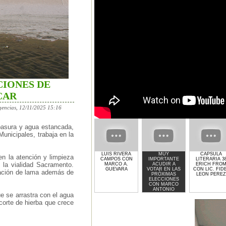
CIONES DE
CAR
gencias, 12/11/2025 15:16
basura y agua estancada,
Municipales, trabaja en la
LUIS RIVERA
MUY
CAPSULA
n la atención y limpieza
CAMPOS CON
IMPORTANTE
LITERARIA 3
 la vialidad Sacramento.
MARCO A.
ACUDIR A
ERICH FRO
GUEVARA
VOTAR EN LAS
CON LIC. FID
eración de lama además de
PRÓXIMAS
LEON PEREZ
ELECCIONES
CON MARCO
ANTONIO
e se arrastra con el agua
GUEVARA
corte de hierba que crece