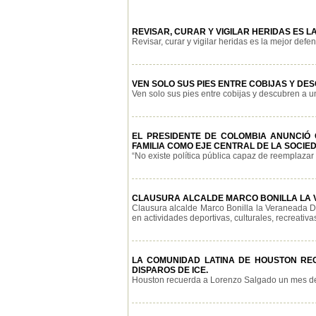
REVISAR, CURAR Y VIGILAR HERIDAS ES
Revisar, curar y vigilar heridas es la mejor defen
VEN SOLO SUS PIES ENTRE COBIJAS Y DE
Ven solo sus pies entre cobijas y descubren a una
EL PRESIDENTE DE COLOMBIA ANUNCIÓ
FAMILIA COMO EJE CENTRAL DE LA SOCIE
“No existe política pública capaz de reemplazar a
CLAUSURA ALCALDE MARCO BONILLA LA V
Clausura alcalde Marco Bonilla la Veraneada DI
en actividades deportivas, culturales, recreativas 
LA COMUNIDAD LATINA DE HOUSTON RE
DISPAROS DE ICE.
Houston recuerda a Lorenzo Salgado un mes des