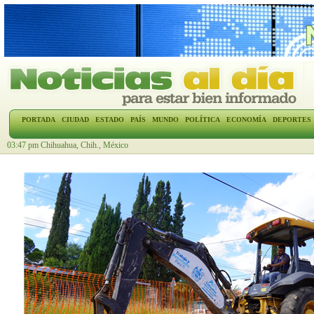
PORTADA
CIUDAD
ESTADO
PAÍS
MUNDO
POLÍTICA
ECONOMÍA
DEPORTES
03:47 pm Chihuahua, Chih., México