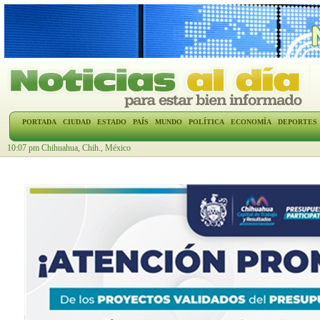
PORTADA
CIUDAD
ESTADO
PAÍS
MUNDO
POLÍTICA
ECONOMÍA
DEPORTES
10:07 pm Chihuahua, Chih., México