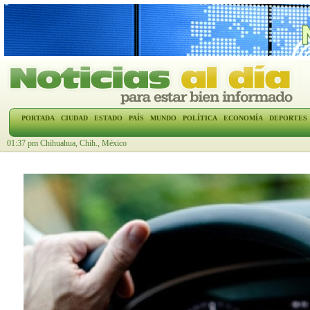
PORTADA
CIUDAD
ESTADO
PAÍS
MUNDO
POLÍTICA
ECONOMÍA
DEPORTES
01:37 pm Chihuahua, Chih., México