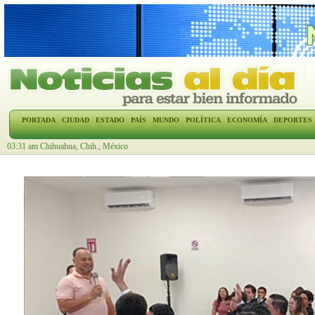
PORTADA
CIUDAD
ESTADO
PAÍS
MUNDO
POLÍTICA
ECONOMÍA
DEPORTES
03:31 am Chihuahua, Chih., México