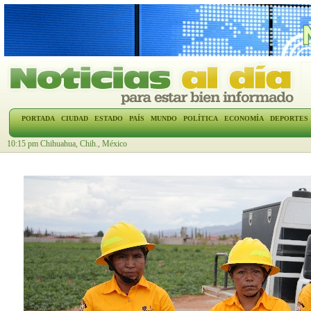
PORTADA
CIUDAD
ESTADO
PAÍS
MUNDO
POLÍTICA
ECONOMÍA
DEPORTES
10:15 pm Chihuahua, Chih., México