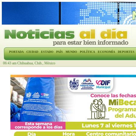
PORTADA
CIUDAD
ESTADO
PAÍS
MUNDO
POLÍTICA
ECONOMÍA
DEPORTES
06:43 am Chihuahua, Chih., México