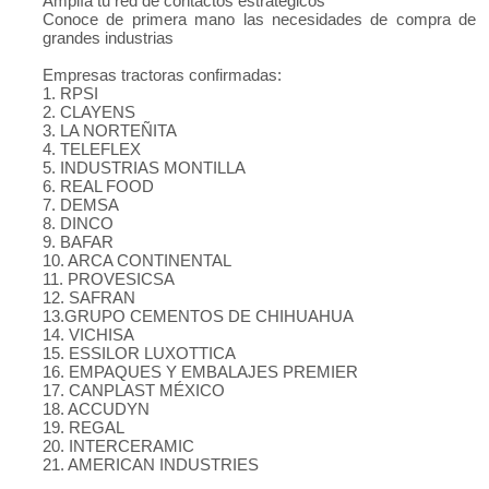
Amplía tu red de contactos estratégicos
Conoce de primera mano las necesidades de compra de
grandes industrias
Empresas tractoras confirmadas:
1. RPSI
2. CLAYENS
3. LA NORTEÑITA
4. TELEFLEX
5. INDUSTRIAS MONTILLA
6. REAL FOOD
7. DEMSA
8. DINCO
9. BAFAR
10. ARCA CONTINENTAL
11. PROVESICSA
12. SAFRAN
13.GRUPO CEMENTOS DE CHIHUAHUA
14. VICHISA
15. ESSILOR LUXOTTICA
16. EMPAQUES Y EMBALAJES PREMIER
17. CANPLAST MÉXICO
18. ACCUDYN
19. REGAL
20. INTERCERAMIC
21. AMERICAN INDUSTRIES