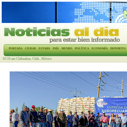
PORTADA
CIUDAD
ESTADO
PAÍS
MUNDO
POLÍTICA
ECONOMÍA
DEPORTES
03:10 am Chihuahua, Chih., México