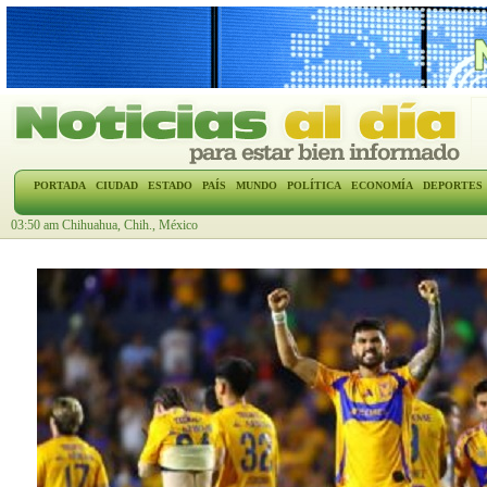
PORTADA
CIUDAD
ESTADO
PAÍS
MUNDO
POLÍTICA
ECONOMÍA
DEPORTES
03:50 am Chihuahua, Chih., México