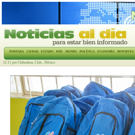
PORTADA
CIUDAD
ESTADO
PAÍS
MUNDO
POLÍTICA
ECONOMÍA
DEPORTES
12:11 pm Chihuahua, Chih., México