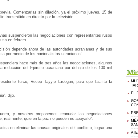
 previa. Comenzarlas sin dilación, ya el próximo jueves, 15 de
 transmitida en directo por la televisión.
ianas suspendieron las negociaciones con representantes rusos
usa en febrero.
cisión depende ahora de las autoridades ucranianas y de sus
sia por medio de los nacionalistas ucranianos”.
spendiera hace más de tres años las negociaciones, algunos
a reducción del Ejército ucraniano por debajo de los 100 mil
MUJ
esidente turco, Recep Tayyip Erdogan, para que facilite la
TAR
EL 
a”, dijo.
GOB
CON
PRE
guerra, y nosotros proponemos reanudar las negociaciones
, realmente, quieren la paz no pueden no apoyarlo”.
MÉX
SAN
ica en eliminar las causas originales del conflicto, lograr una
ATE