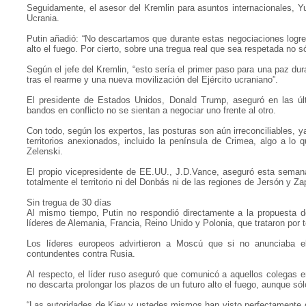
Seguidamente, el asesor del Kremlin para asuntos internacionales, Y
Ucrania.
Putin añadió: “No descartamos que durante estas negociaciones logre
alto el fuego. Por cierto, sobre una tregua real que sea respetada no s
Según el jefe del Kremlin, “esto sería el primer paso para una paz dura
tras el rearme y una nueva movilización del Ejército ucraniano”.
El presidente de Estados Unidos, Donald Trump, aseguró en las úl
bandos en conflicto no se sientan a negociar uno frente al otro.
Con todo, según los expertos, las posturas son aún irreconciliables, 
territorios anexionados, incluido la península de Crimea, algo a lo
Zelenski.
El propio vicepresidente de EE.UU., J.D.Vance, aseguró esta semana
totalmente el territorio ni del Donbás ni de las regiones de Jersón y Zap
Sin tregua de 30 días
Al mismo tiempo, Putin no respondió directamente a la propuesta d
líderes de Alemania, Francia, Reino Unido y Polonia, que trataron por t
Los líderes europeos advirtieron a Moscú que si no anunciaba e
contundentes contra Rusia.
Al respecto, el líder ruso aseguró que comunicó a aquellos colegas
no descarta prolongar los plazos de un futuro alto el fuego, aunque só
“Las autoridades de Kiev y ustedes mismos han visto perfectamente qu