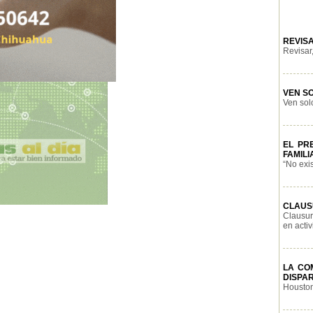
REVIS
Revisar,
VEN SO
Ven solo
EL PR
FAMILI
“No exis
CLAUS
Clausur
en activ
LA CO
DISPAR
Houston