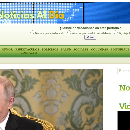
¿Saliste de vacaciones en este periodo?
No, me quedé trabajando.
Aún no, pero saldré más adelante.
Sí, viajé 
HUMOR
ESPECTÁCULOS
POLICIACA
SALUD
SOCIALES
COLUMNAS
EDITORIALE
CONTACTO