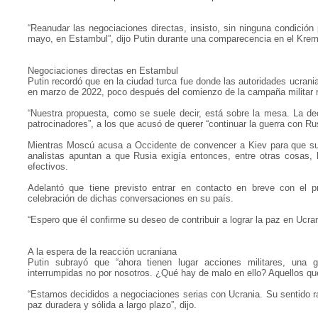
“Reanudar las negociaciones directas, insisto, sin ninguna condición
mayo, en Estambul”, dijo Putin durante una comparecencia en el Kremlin
Negociaciones directas en Estambul
Putin recordó que en la ciudad turca fue donde las autoridades ucran
en marzo de 2022, poco después del comienzo de la campaña militar r
“Nuestra propuesta, como se suele decir, está sobre la mesa. La de
patrocinadores”, a los que acusó de querer “continuar la guerra con Ru
Mientras Moscú acusa a Occidente de convencer a Kiev para que su
analistas apuntan a que Rusia exigía entonces, entre otras cosas, l
efectivos.
Adelantó que tiene previsto entrar en contacto en breve con el pr
celebración de dichas conversaciones en su país.
“Espero que él confirme su deseo de contribuir a lograr la paz en Ucrani
A la espera de la reacción ucraniana
Putin subrayó que “ahora tienen lugar acciones militares, una 
interrumpidas no por nosotros. ¿Qué hay de malo en ello? Aquellos que
“Estamos decididos a negociaciones serias con Ucrania. Su sentido rad
paz duradera y sólida a largo plazo”, dijo.