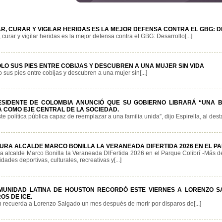
AR, CURAR Y VIGILAR HERIDAS ES LA MEJOR DEFENSA CONTRA EL GBG:
 curar y vigilar heridas es la mejor defensa contra el GBG: Desarrollo[...]
LO SUS PIES ENTRE COBIJAS Y DESCUBREN A UNA MUJER SIN VIDA
 sus pies entre cobijas y descubren a una mujer sin[...]
ESIDENTE DE COLOMBIA ANUNCIÓ QUE SU GOBIERNO LIBRARÁ “UNA 
A COMO EJE CENTRAL DE LA SOCIEDAD.
te política pública capaz de reemplazar a una familia unida”, dijo Espirella, al dest
URA ALCALDE MARCO BONILLA LA VERANEADA DIFERTIDA 2026 EN EL PA
a alcalde Marco Bonilla la Veraneada DIFertida 2026 en el Parque Colibrí -Más de
idades deportivas, culturales, recreativas y[...]
MUNIDAD LATINA DE HOUSTON RECORDÓ ESTE VIERNES A LORENZO S
OS DE ICE.
 recuerda a Lorenzo Salgado un mes después de morir por disparos de[...]