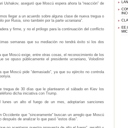
LAN
uri Ushakov, aseguró que Moscú espera ahora la “reacción” de
CON
IN
mos llegar a un acuerdo sobre alguna clase de nueva tregua o
ólo por Rusia, sino también por la parte ucraniana”.
CLA
EE.
dera y firme, y no el prólogo para la continuación del conflicto
MIC
timas semanas que su mediación no tendrá éxito si los dos
ya que Moscú exige, entre otras cosas, el reconocimiento de los
 que se opuso públicamente el presidente ucraniano, Volodímir
 que Moscú pide “demasiado”, ya que su ejército no controla
oriyia.
e tregua de 30 días que le plantearon el sábado en Kiev los
eléfono dicha iniciativa con Trump.
l lunes un alto el fuego de un mes, adoptarían sanciones
 en Occidente que “sinceramente” buscan un arreglo que Moscú
lo después de analizar lo que pasó “estos días”.
e no aceptaron nuestra propuesta de alto el fuego”, resaltó y