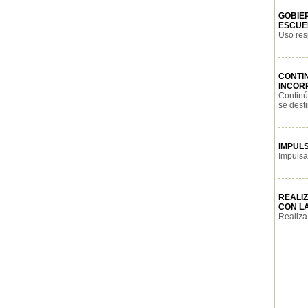
GOBIE
ESCUEL
Uso res
CONTI
INCOR
Continú
se desti
IMPUL
Impulsa 
REALI
CON LA
Realiza